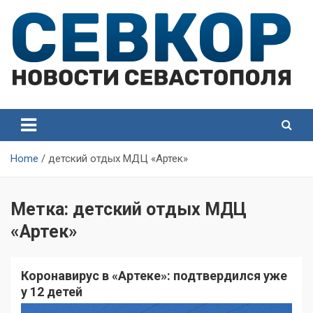
Skip
to
content
СевКор — Самые главные и актуальные новости
СевКор — Новости
Севастополя
Севастополя
Home
детский отдых МДЦ «Артек»
Метка:
детский отдых МДЦ
«Артек»
Коронавирус в «Артеке»: подтвердился уже
у 12 детей