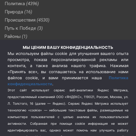
Политика
(4396)
Природа
(16)
Происшествия
(4530)
Путь к Победе
(3)
Районы
(1)
Россия
(509)
МЫ ЦЕНИМ ВАШУ КОНФИДЕНЦИАЛЬНОСТЬ
Сельское хозяйство
(3)
Мы используем файлы cookie для улучшения вашего опыта
просмотра, показа персонализированной рекламы или
Социальная политика
(3)
контента, а также анализа нашего трафика. Нажимая
Спецоперация в Украине
(657)
«Принять все», вы соглашаетесь на использование нами
Спецоперация на Украине
(404)
файлов cookie, и вами принимается наша
Политика
конфиденциальности
.
Спорт
(740)
Этот сайт использует сервис веб-аналитики Яндекс Метрика,
Тема недели
(210)
предоставляемый компанией ООО «ЯНДЕКС», 119021, Россия, Москва, ул.
Терроризм
(1)
Л. Толстого, 16 (далее — Яндекс). Сервис Яндекс Метрика использует
Транспорт
(262)
технологию «cookie» — небольшие текстовые файлы, размещаемые на
компьютере пользователей с целью анализа их пользовательской
Туризм
(178)
активности.
Собранная при помощи cookie информация не может
Флот
(76)
идентифицировать вас, однако может помочь нам улучшить работу
Цены
(2)