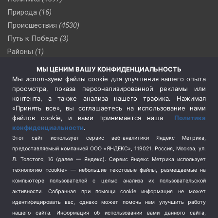
Природа
(16)
Происшествия
(4530)
Путь к Победе
(3)
Районы
(1)
Россия
(510)
МЫ ЦЕНИМ ВАШУ КОНФИДЕНЦИАЛЬНОСТЬ
Сельское хозяйство
(3)
Мы используем файлы cookie для улучшения вашего опыта
просмотра, показа персонализированной рекламы или
Социальная политика
(3)
контента, а также анализа нашего трафика. Нажимая
Спецоперация в Украине
(657)
«Принять все», вы соглашаетесь на использование нами
Спецоперация на Украине
(404)
файлов cookie, и вами принимается наша
Политика
конфиденциальности
.
Спорт
(740)
Этот сайт использует сервис веб-аналитики Яндекс Метрика,
Тема недели
(210)
предоставляемый компанией ООО «ЯНДЕКС», 119021, Россия, Москва, ул.
Терроризм
(1)
Л. Толстого, 16 (далее — Яндекс). Сервис Яндекс Метрика использует
Транспорт
(262)
технологию «cookie» — небольшие текстовые файлы, размещаемые на
компьютере пользователей с целью анализа их пользовательской
Туризм
(178)
активности.
Собранная при помощи cookie информация не может
Флот
(76)
идентифицировать вас, однако может помочь нам улучшить работу
Цены
(2)
нашего сайта. Информация об использовании вами данного сайта,