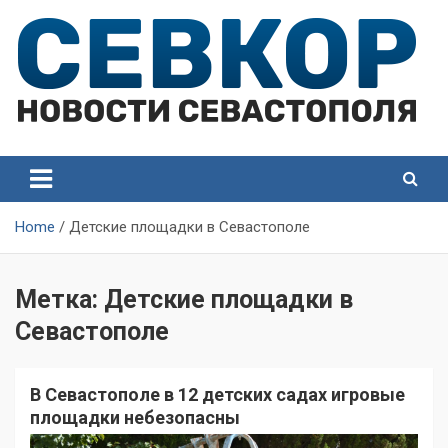
Skip
to
content
СевКор — Самые главные и актуальные новости
СевКор — Новости
Севастополя
Севастополя
Home
Детские площадки в Севастополе
Метка:
Детские площадки в
Севастополе
В Севастополе в 12 детских садах игровые
площадки небезопасны