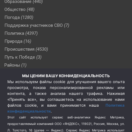
Образование
(440)
Общество
(48)
Погода
(1280)
Поддержка участников СВО
(7)
Политика
(4397)
Природа
(16)
Происшествия
(4530)
Путь к Победе
(3)
Районы
(1)
Россия
(510)
МЫ ЦЕНИМ ВАШУ КОНФИДЕНЦИАЛЬНОСТЬ
Сельское хозяйство
(3)
Мы используем файлы cookie для улучшения вашего опыта
просмотра, показа персонализированной рекламы или
Социальная политика
(3)
контента, а также анализа нашего трафика. Нажимая
Спецоперация в Украине
(657)
«Принять все», вы соглашаетесь на использование нами
Спецоперация на Украине
(404)
файлов cookie, и вами принимается наша
Политика
конфиденциальности
.
Спорт
(740)
Этот сайт использует сервис веб-аналитики Яндекс Метрика,
Тема недели
(210)
предоставляемый компанией ООО «ЯНДЕКС», 119021, Россия, Москва, ул.
Терроризм
(1)
Л. Толстого, 16 (далее — Яндекс). Сервис Яндекс Метрика использует