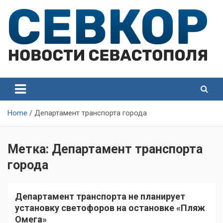
Skip
to
content
СевКор — Самые главные и актуальные новости
СевКор — Новости
Севастополя
Севастополя
Home
Департамент транспорта города
Метка:
Департамент транспорта
города
Департамент транспорта не планирует
установку светофоров на остановке «Пляж
Омега»