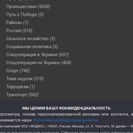
Происшествия
(4530)
Путь к Победе
(3)
Районы
(1)
Россия
(510)
Сельское хозяйство
(3)
Социальная политика
(3)
Спецоперация в Украине
(657)
Спецоперация на Украине
(404)
Спорт
(740)
Тема недели
(210)
Терроризм
(1)
Транспорт
(262)
Туризм
(178)
МЫ ЦЕНИМ ВАШУ КОНФИДЕНЦИАЛЬНОСТЬ
Флот
(76)
росмотра, показа персонализированной рекламы или контента, а
Цены
(2)
принимается наша
Политика конфиденциальности
.
Школа и спорт
(2)
й компанией ООО «ЯНДЕКС», 119021, Россия, Москва, ул. Л. Толстого, 16 (далее — 
за их пользовательской активности.
Собранная при помощи cookie информация 