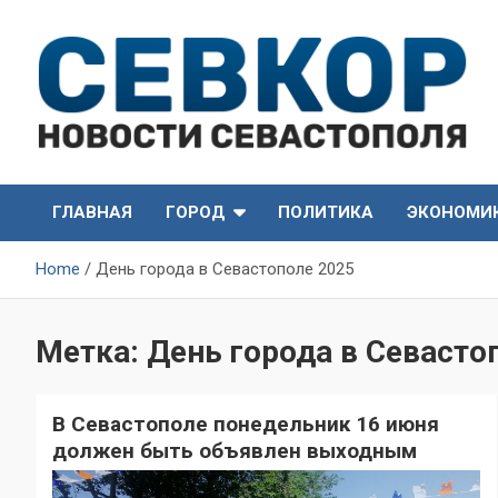
Skip
to
content
СевКор — Самые главные и актуальные новости
СевКор — Новости
Севастополя
ГЛАВНАЯ
ГОРОД
ПОЛИТИКА
ЭКОНОМИ
Севастополя
Home
День города в Севастополе 2025
Метка:
День города в Севасто
В Севастополе понедельник 16 июня
должен быть объявлен выходным