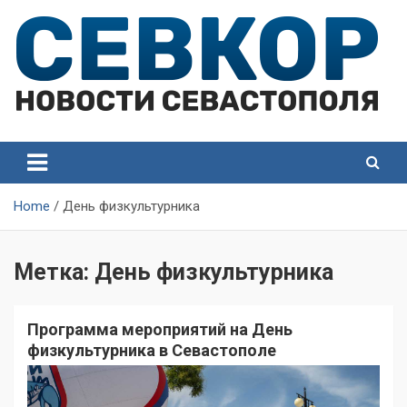
Skip
to
content
СевКор — Самые главные и актуальные новости
СевКор — Новости
Севастополя
Севастополя
Home
День физкультурника
Метка:
День физкультурника
Программа мероприятий на День
физкультурника в Севастополе