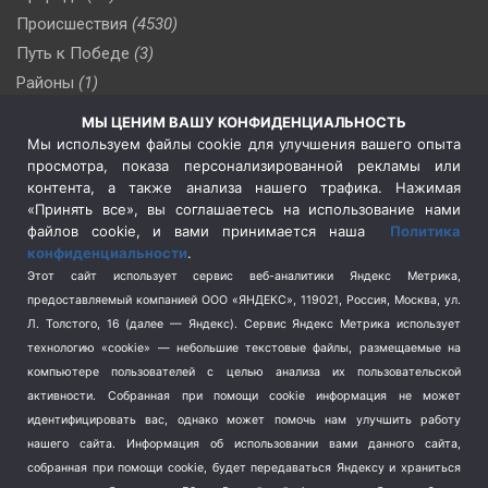
Происшествия
(4530)
Путь к Победе
(3)
Районы
(1)
Россия
(510)
МЫ ЦЕНИМ ВАШУ КОНФИДЕНЦИАЛЬНОСТЬ
Сельское хозяйство
(3)
Мы используем файлы cookie для улучшения вашего опыта
просмотра, показа персонализированной рекламы или
Социальная политика
(3)
контента, а также анализа нашего трафика. Нажимая
Спецоперация в Украине
(657)
«Принять все», вы соглашаетесь на использование нами
Спецоперация на Украине
(404)
файлов cookie, и вами принимается наша
Политика
конфиденциальности
.
Спорт
(740)
Этот сайт использует сервис веб-аналитики Яндекс Метрика,
Тема недели
(210)
предоставляемый компанией ООО «ЯНДЕКС», 119021, Россия, Москва, ул.
Терроризм
(1)
Л. Толстого, 16 (далее — Яндекс). Сервис Яндекс Метрика использует
Транспорт
(262)
технологию «cookie» — небольшие текстовые файлы, размещаемые на
компьютере пользователей с целью анализа их пользовательской
Туризм
(178)
активности.
Собранная при помощи cookie информация не может
Флот
(76)
идентифицировать вас, однако может помочь нам улучшить работу
Цены
(2)
нашего сайта. Информация об использовании вами данного сайта,
Школа и спорт
(2)
собранная при помощи cookie, будет передаваться Яндексу и храниться