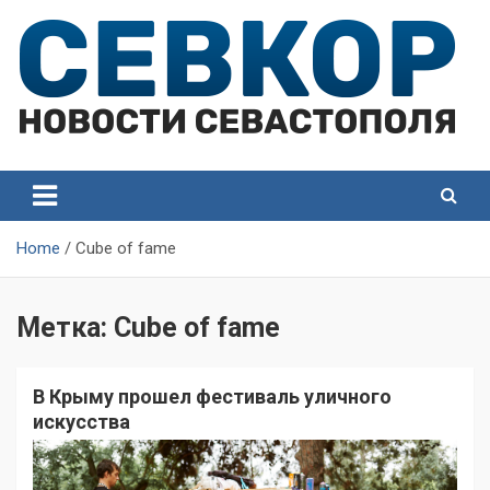
Skip
to
content
СевКор — Самые главные и актуальные новости
СевКор — Новости
Севастополя
Севастополя
Home
Cube of fame
Метка:
Cube of fame
В Крыму прошел фестиваль уличного
искусства