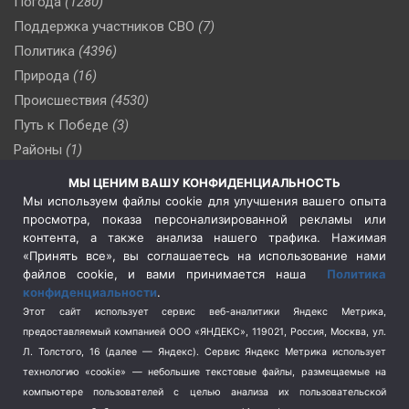
Погода
(1280)
Поддержка участников СВО
(7)
Политика
(4396)
Природа
(16)
Происшествия
(4530)
Путь к Победе
(3)
Районы
(1)
Россия
(509)
МЫ ЦЕНИМ ВАШУ КОНФИДЕНЦИАЛЬНОСТЬ
Сельское хозяйство
(3)
Мы используем файлы cookie для улучшения вашего опыта
просмотра, показа персонализированной рекламы или
Социальная политика
(3)
контента, а также анализа нашего трафика. Нажимая
Спецоперация в Украине
(657)
«Принять все», вы соглашаетесь на использование нами
Спецоперация на Украине
(404)
файлов cookie, и вами принимается наша
Политика
конфиденциальности
.
Спорт
(740)
Этот сайт использует сервис веб-аналитики Яндекс Метрика,
Тема недели
(210)
предоставляемый компанией ООО «ЯНДЕКС», 119021, Россия, Москва, ул.
Терроризм
(1)
Л. Толстого, 16 (далее — Яндекс). Сервис Яндекс Метрика использует
Транспорт
(262)
технологию «cookie» — небольшие текстовые файлы, размещаемые на
компьютере пользователей с целью анализа их пользовательской
Туризм
(178)