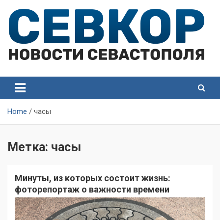
Skip
to
content
СевКор — Самые главные и актуальные новости
СевКор — Новости
Севастополя
Севастополя
Home
часы
Метка:
часы
Минуты, из которых состоит жизнь:
фоторепортаж о важности времени