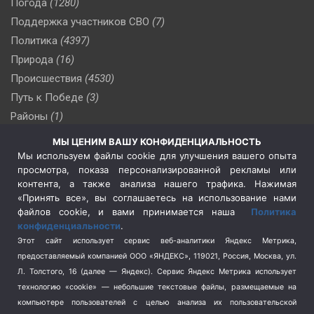
Погода
(1280)
Поддержка участников СВО
(7)
Политика
(4397)
Природа
(16)
Происшествия
(4530)
Путь к Победе
(3)
Районы
(1)
Россия
(510)
МЫ ЦЕНИМ ВАШУ КОНФИДЕНЦИАЛЬНОСТЬ
Сельское хозяйство
(3)
Мы используем файлы cookie для улучшения вашего опыта
просмотра, показа персонализированной рекламы или
Социальная политика
(3)
контента, а также анализа нашего трафика. Нажимая
Спецоперация в Украине
(657)
«Принять все», вы соглашаетесь на использование нами
Спецоперация на Украине
(404)
файлов cookie, и вами принимается наша
Политика
конфиденциальности
.
Спорт
(740)
Этот сайт использует сервис веб-аналитики Яндекс Метрика,
Тема недели
(210)
предоставляемый компанией ООО «ЯНДЕКС», 119021, Россия, Москва, ул.
Терроризм
(1)
Л. Толстого, 16 (далее — Яндекс). Сервис Яндекс Метрика использует
Транспорт
(262)
технологию «cookie» — небольшие текстовые файлы, размещаемые на
компьютере пользователей с целью анализа их пользовательской
Туризм
(178)