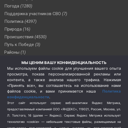
Погода
(1280)
Поддержка участников СВО
(7)
Политика
(4397)
Природа
(16)
Происшествия
(4530)
Путь к Победе
(3)
Районы
(1)
Россия
(510)
МЫ ЦЕНИМ ВАШУ КОНФИДЕНЦИАЛЬНОСТЬ
Сельское хозяйство
(3)
Мы используем файлы cookie для улучшения вашего опыта
просмотра, показа персонализированной рекламы или
Социальная политика
(3)
контента, а также анализа нашего трафика. Нажимая
Спецоперация в Украине
(657)
«Принять все», вы соглашаетесь на использование нами
Спецоперация на Украине
(404)
файлов cookie, и вами принимается наша
Политика
конфиденциальности
.
Спорт
(740)
Этот сайт использует сервис веб-аналитики Яндекс Метрика,
Тема недели
(210)
предоставляемый компанией ООО «ЯНДЕКС», 119021, Россия, Москва, ул.
Терроризм
(1)
Л. Толстого, 16 (далее — Яндекс). Сервис Яндекс Метрика использует
Транспорт
(262)
технологию «cookie» — небольшие текстовые файлы, размещаемые на