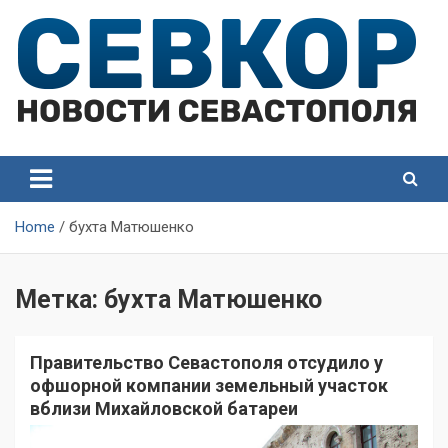
Skip
to
content
СевКор — Самые главные и актуальные новости
СевКор — Новости
Севастополя
Севастополя
Home
бухта Матюшенко
Метка:
бухта Матюшенко
Правительство Севастополя отсудило у
офшорной компании земельный участок
вблизи Михайловской батареи