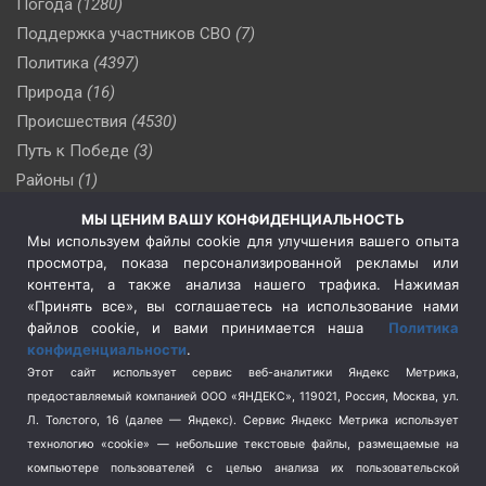
Погода
(1280)
Поддержка участников СВО
(7)
Политика
(4397)
Природа
(16)
Происшествия
(4530)
Путь к Победе
(3)
Районы
(1)
Россия
(510)
МЫ ЦЕНИМ ВАШУ КОНФИДЕНЦИАЛЬНОСТЬ
Сельское хозяйство
(3)
Мы используем файлы cookie для улучшения вашего опыта
просмотра, показа персонализированной рекламы или
Социальная политика
(3)
контента, а также анализа нашего трафика. Нажимая
Спецоперация в Украине
(657)
«Принять все», вы соглашаетесь на использование нами
Спецоперация на Украине
(404)
файлов cookie, и вами принимается наша
Политика
конфиденциальности
.
Спорт
(740)
Этот сайт использует сервис веб-аналитики Яндекс Метрика,
Тема недели
(210)
предоставляемый компанией ООО «ЯНДЕКС», 119021, Россия, Москва, ул.
Терроризм
(1)
Л. Толстого, 16 (далее — Яндекс). Сервис Яндекс Метрика использует
Транспорт
(262)
технологию «cookie» — небольшие текстовые файлы, размещаемые на
компьютере пользователей с целью анализа их пользовательской
Туризм
(178)