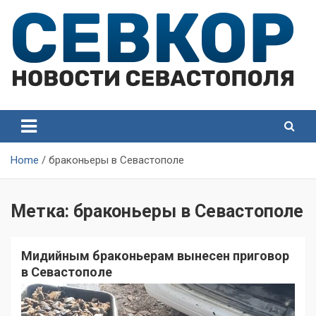
Skip
to
content
СевКор — Самые главные и актуальные новости
СевКор — Новости
Севастополя
Севастополя
Home
браконьеры в Севастополе
Метка:
браконьеры в Севастополе
Мидийным браконьерам вынесен приговор
в Севастополе