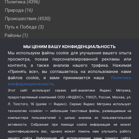
Политика
(4396)
Природа
(16)
Происшествия
(4530)
Путь к Победе
(3)
Районы
(1)
Россия
(510)
МЫ ЦЕНИМ ВАШУ КОНФИДЕНЦИАЛЬНОСТЬ
Сельское хозяйство
(3)
Мы используем файлы cookie для улучшения вашего опыта
просмотра, показа персонализированной рекламы или
Социальная политика
(3)
контента, а также анализа нашего трафика. Нажимая
Спецоперация в Украине
(657)
«Принять все», вы соглашаетесь на использование нами
Спецоперация на Украине
(404)
файлов cookie, и вами принимается наша
Политика
конфиденциальности
.
Спорт
(740)
Этот сайт использует сервис веб-аналитики Яндекс Метрика,
Тема недели
(210)
предоставляемый компанией ООО «ЯНДЕКС», 119021, Россия, Москва, ул.
Терроризм
(1)
Л. Толстого, 16 (далее — Яндекс). Сервис Яндекс Метрика использует
Транспорт
(262)
технологию «cookie» — небольшие текстовые файлы, размещаемые на
компьютере пользователей с целью анализа их пользовательской
Туризм
(178)
активности.
Собранная при помощи cookie информация не может
Флот
(76)
идентифицировать вас, однако может помочь нам улучшить работу
Цены
(2)
нашего сайта. Информация об использовании вами данного сайта,