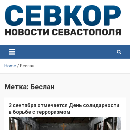
Skip
to
content
СевКор — Самые главные и актуальные новости
СевКор — Новости
Севастополя
Севастополя
Home
Беслан
Метка:
Беслан
3 сентября отмечается День солидарности
в борьбе с терроризмом