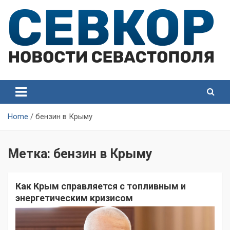
Skip
to
content
СевКор — Самые главные и актуальные новости
СевКор — Новости
Севастополя
Севастополя
Home
бензин в Крыму
Метка:
бензин в Крыму
Как Крым справляется с топливным и
энергетическим кризисом