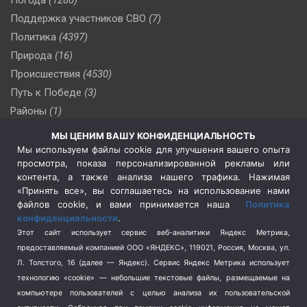
Поддержка участников СВО
(7)
Политика
(4397)
Природа
(16)
Происшествия
(4530)
Путь к Победе
(3)
Районы
(1)
Россия
(510)
МЫ ЦЕНИМ ВАШУ КОНФИДЕНЦИАЛЬНОСТЬ
Сельское хозяйство
(3)
Мы используем файлы cookie для улучшения вашего опыта
просмотра, показа персонализированной рекламы или
Социальная политика
(3)
контента, а также анализа нашего трафика. Нажимая
Спецоперация в Украине
(657)
«Принять все», вы соглашаетесь на использование нами
Спецоперация на Украине
(404)
файлов cookie, и вами принимается наша
Политика
конфиденциальности
.
Спорт
(740)
Этот сайт использует сервис веб-аналитики Яндекс Метрика,
Тема недели
(210)
предоставляемый компанией ООО «ЯНДЕКС», 119021, Россия, Москва, ул.
Терроризм
(1)
Л. Толстого, 16 (далее — Яндекс). Сервис Яндекс Метрика использует
Транспорт
(262)
технологию «cookie» — небольшие текстовые файлы, размещаемые на
компьютере пользователей с целью анализа их пользовательской
Туризм
(178)