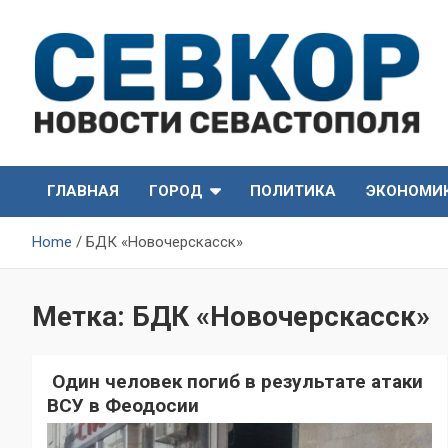
Skip
to
content
СевКор — Самые главные и актуальные новости
СевКор — Новости
Севастополя
ГЛАВНАЯ
ГОРОД
ПОЛИТИКА
ЭКОНОМИ
Севастополя
Home
БДК «Новочерскасск»
Метка:
БДК «Новочерскасск»
Один человек погиб в результате атаки
ВСУ в Феодосии