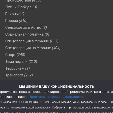
Происшествия
(4530)
Путь к Победе
(3)
Районы
(1)
Россия
(510)
Сельское хозяйство
(3)
Социальная политика
(3)
Спецоперация в Украине
(657)
Спецоперация на Украине
(404)
Спорт
(740)
Тема недели
(210)
Терроризм
(1)
Транспорт
(262)
Туризм
(178)
МЫ ЦЕНИМ ВАШУ КОНФИДЕНЦИАЛЬНОСТЬ
Флот
(76)
росмотра, показа персонализированной рекламы или контента, а
Цены
(2)
принимается наша
Политика конфиденциальности
.
Школа и спорт
(2)
й компанией ООО «ЯНДЕКС», 119021, Россия, Москва, ул. Л. Толстого, 16 (далее — 
за их пользовательской активности.
Собранная при помощи cookie информация 
Экология
(8)