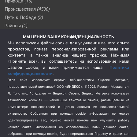
Природа
(16)
Происшествия
(4530)
Путь к Победе
(3)
Районы
(1)
Россия
(510)
МЫ ЦЕНИМ ВАШУ КОНФИДЕНЦИАЛЬНОСТЬ
Сельское хозяйство
(3)
Мы используем файлы cookie для улучшения вашего опыта
просмотра, показа персонализированной рекламы или
Социальная политика
(3)
контента, а также анализа нашего трафика. Нажимая
Спецоперация в Украине
(657)
«Принять все», вы соглашаетесь на использование нами
Спецоперация на Украине
(404)
файлов cookie, и вами принимается наша
Политика
конфиденциальности
.
Спорт
(740)
Этот сайт использует сервис веб-аналитики Яндекс Метрика,
Тема недели
(210)
предоставляемый компанией ООО «ЯНДЕКС», 119021, Россия, Москва, ул.
Терроризм
(1)
Л. Толстого, 16 (далее — Яндекс). Сервис Яндекс Метрика использует
Транспорт
(262)
технологию «cookie» — небольшие текстовые файлы, размещаемые на
компьютере пользователей с целью анализа их пользовательской
Туризм
(178)
активности.
Собранная при помощи cookie информация не может
Флот
(76)
идентифицировать вас, однако может помочь нам улучшить работу
Цены
(2)
нашего сайта. Информация об использовании вами данного сайта,
Школа и спорт
(2)
собранная при помощи cookie, будет передаваться Яндексу и храниться