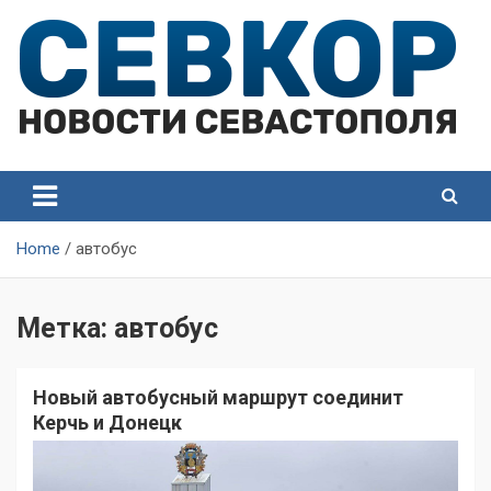
Skip
to
content
СевКор — Самые главные и актуальные новости
СевКор — Новости
Севастополя
Севастополя
Home
автобус
Метка:
автобус
Новый автобусный маршрут соединит
Керчь и Донецк