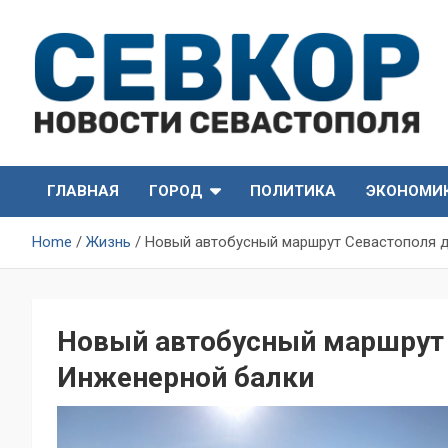
Skip
to
content
СевКор — Самые главные и актуальные новости
СевКор — Новости
Севастополя
ГЛАВНАЯ
ГОРОД
ПОЛИТИКА
ЭКОНОМИ
Севастополя
Home
Жизнь
Новый автобусный маршрут Севастополя 
Новый автобусный маршрут 
Инженерной балки