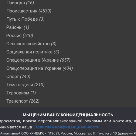
Природа
(16)
Происшествия
(4530)
Путь к Победе
(3)
Районы
(1)
Россия
(510)
Сельское хозяйство
(3)
Социальная политика
(3)
Спецоперация в Украине
(657)
Спецоперация на Украине
(404)
Спорт
(740)
Тема недели
(210)
Терроризм
(1)
Транспорт
(262)
Туризм
(178)
МЫ ЦЕНИМ ВАШУ КОНФИДЕНЦИАЛЬНОСТЬ
Флот
(76)
росмотра, показа персонализированной рекламы или контента, а
Цены
(2)
принимается наша
Политика конфиденциальности
.
Школа и спорт
(2)
й компанией ООО «ЯНДЕКС», 119021, Россия, Москва, ул. Л. Толстого, 16 (далее — 