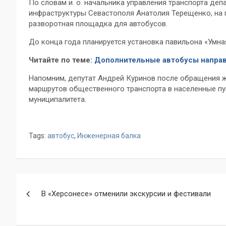
По словам и. о. начальника управления транспорта де
инфраструктуры Севастополя Анатолия Терещенко, на 
разворотная площадка для автобусов.
До конца года планируется установка павильона «Умна
Читайте по теме:
Дополнительные автобусы направ
Напомним, депутат Андрей Куринов после обращения ж
маршрутов общественного транспорта в населенные пу
муниципалитета.
Tags:
автобус
,
Инженерная балка
Навигация
В «Херсонесе» отменили экскурсии и фестивали
по
записям