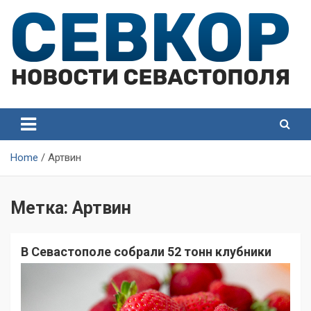
Skip
to
content
СевКор — Самые главные и актуальные новости
СевКор — Новости
Севастополя
Севастополя
Home
Артвин
Метка:
Артвин
В Севастополе собрали 52 тонн клубники