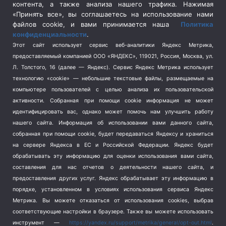
контента, а также анализа нашего трафика. Нажимая
Спецоперация в Украине
(657)
«Принять все», вы соглашаетесь на использование нами
Спецоперация на Украине
(404)
файлов cookie, и вами принимается наша
Политика
конфиденциальности
.
Спорт
(740)
Этот сайт использует сервис веб-аналитики Яндекс Метрика,
Тема недели
(210)
предоставляемый компанией ООО «ЯНДЕКС», 119021, Россия, Москва, ул.
Терроризм
(1)
Л. Толстого, 16 (далее — Яндекс). Сервис Яндекс Метрика использует
Транспорт
(262)
технологию «cookie» — небольшие текстовые файлы, размещаемые на
компьютере пользователей с целью анализа их пользовательской
Туризм
(178)
активности.
Собранная при помощи cookie информация не может
Флот
(76)
идентифицировать вас, однако может помочь нам улучшить работу
Цены
(2)
нашего сайта. Информация об использовании вами данного сайта,
Школа и спорт
(2)
собранная при помощи cookie, будет передаваться Яндексу и храниться
на сервере Яндекса в ЕС и Российской Федерации. Яндекс будет
Экология
(8)
обрабатывать эту информацию для оценки использования вами сайта,
Экономика
(1172)
составления для нас отчетов о деятельности нашего сайта, и
предоставления других услуг. Яндекс обрабатывает эту информацию в
Мы в соцсетях
порядке, установленном в условиях использования сервиса Яндекс
Метрика.
Вы можете отказаться от использования cookies, выбрав
соответствующие настройки в браузере. Также вы можете использовать
инструмент —
https://yandex.ru/support/metrika/general/opt-out.html
.