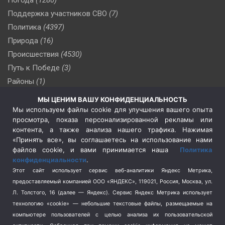
Поддержка участников СВО
(7)
Политика
(4397)
Природа
(16)
Происшествия
(4530)
Путь к Победе
(3)
Районы
(1)
Россия
(510)
МЫ ЦЕНИМ ВАШУ КОНФИДЕНЦИАЛЬНОСТЬ
Сельское хозяйство
(3)
Мы используем файлы cookie для улучшения вашего опыта
просмотра, показа персонализированной рекламы или
Социальная политика
(3)
контента, а также анализа нашего трафика. Нажимая
Спецоперация в Украине
(657)
«Принять все», вы соглашаетесь на использование нами
Спецоперация на Украине
(404)
файлов cookie, и вами принимается наша
Политика
конфиденциальности
.
Спорт
(740)
Этот сайт использует сервис веб-аналитики Яндекс Метрика,
Тема недели
(210)
предоставляемый компанией ООО «ЯНДЕКС», 119021, Россия, Москва, ул.
Терроризм
(1)
Л. Толстого, 16 (далее — Яндекс). Сервис Яндекс Метрика использует
Транспорт
(262)
технологию «cookie» — небольшие текстовые файлы, размещаемые на
компьютере пользователей с целью анализа их пользовательской
Туризм
(178)