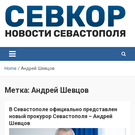
Skip
to
content
СевКор — Самые главные и актуальные новости
СевКор — Новости
Севастополя
Севастополя
Home
Андрей Шевцов
Метка:
Андрей Шевцов
В Севастополе официально представлен
новый прокурор Севастополя – Андрей
Шевцов