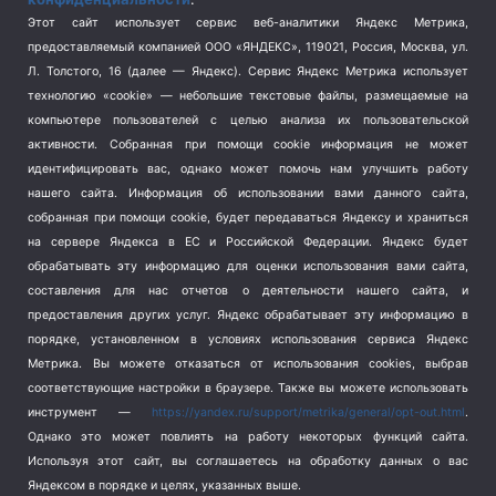
Спорт
(740)
Этот сайт использует сервис веб-аналитики Яндекс Метрика,
Тема недели
(210)
предоставляемый компанией ООО «ЯНДЕКС», 119021, Россия, Москва, ул.
Терроризм
(1)
Л. Толстого, 16 (далее — Яндекс). Сервис Яндекс Метрика использует
Транспорт
(262)
технологию «cookie» — небольшие текстовые файлы, размещаемые на
компьютере пользователей с целью анализа их пользовательской
Туризм
(178)
активности.
Собранная при помощи cookie информация не может
Флот
(76)
идентифицировать вас, однако может помочь нам улучшить работу
Цены
(2)
нашего сайта. Информация об использовании вами данного сайта,
Школа и спорт
(2)
собранная при помощи cookie, будет передаваться Яндексу и храниться
на сервере Яндекса в ЕС и Российской Федерации. Яндекс будет
Экология
(8)
обрабатывать эту информацию для оценки использования вами сайта,
Экономика
(1172)
составления для нас отчетов о деятельности нашего сайта, и
предоставления других услуг. Яндекс обрабатывает эту информацию в
Мы в соцсетях
порядке, установленном в условиях использования сервиса Яндекс
Метрика.
Вы можете отказаться от использования cookies, выбрав
соответствующие настройки в браузере. Также вы можете использовать
инструмент —
https://yandex.ru/support/metrika/general/opt-out.html
.
Однако это может повлиять на работу некоторых функций сайта.
Используя этот сайт, вы соглашаетесь на обработку данных о вас
Яндексом в порядке и целях, указанных выше.