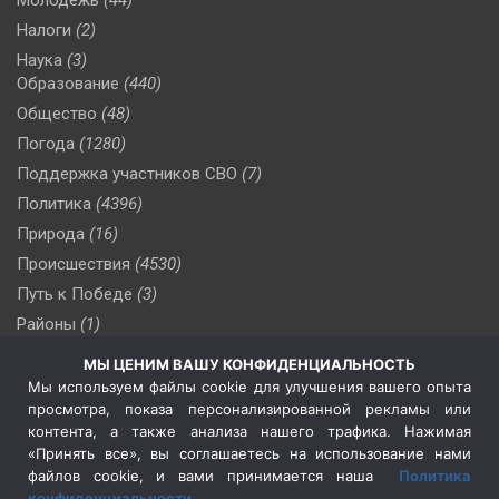
Молодежь
(44)
Налоги
(2)
Наука
(3)
Образование
(440)
Общество
(48)
Погода
(1280)
Поддержка участников СВО
(7)
Политика
(4396)
Природа
(16)
Происшествия
(4530)
Путь к Победе
(3)
Районы
(1)
Россия
(509)
МЫ ЦЕНИМ ВАШУ КОНФИДЕНЦИАЛЬНОСТЬ
Сельское хозяйство
(3)
Мы используем файлы cookie для улучшения вашего опыта
просмотра, показа персонализированной рекламы или
Социальная политика
(3)
контента, а также анализа нашего трафика. Нажимая
Спецоперация в Украине
(657)
«Принять все», вы соглашаетесь на использование нами
Спецоперация на Украине
(404)
файлов cookie, и вами принимается наша
Политика
конфиденциальности
.