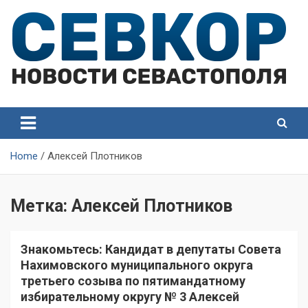
Skip
to
content
СевКор — Самые главные и актуальные новости
СевКор — Новости
Севастополя
Севастополя
Home
Алексей Плотников
Метка:
Алексей Плотников
Знакомьтесь: Кандидат в депутаты Совета
Нахимовского муниципального округа
третьего созыва по пятимандатному
избирательному округу № 3 Алексей