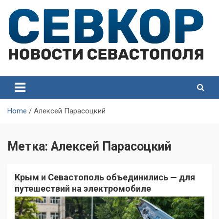
Skip
to
content
СевКор — Самые главные и актуальные новости
СевКор — Новости
Севастополя
Севастополя
Home
Алексей Парасоцкий
Метка:
Алексей Парасоцкий
Крым и Севастополь объединились — для
путешествий на электромобиле