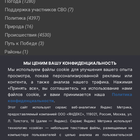
Погода
(1280)
Поддержка участников СВО
(7)
Политика
(4397)
Природа
(16)
Происшествия
(4530)
Путь к Победе
(3)
Районы
(1)
Россия
(510)
МЫ ЦЕНИМ ВАШУ КОНФИДЕНЦИАЛЬНОСТЬ
Сельское хозяйство
(3)
Мы используем файлы cookie для улучшения вашего опыта
просмотра, показа персонализированной рекламы или
Социальная политика
(3)
контента, а также анализа нашего трафика. Нажимая
Спецоперация в Украине
(657)
«Принять все», вы соглашаетесь на использование нами
Спецоперация на Украине
(404)
файлов cookie, и вами принимается наша
Политика
конфиденциальности
.
Спорт
(740)
Этот сайт использует сервис веб-аналитики Яндекс Метрика,
Тема недели
(210)
предоставляемый компанией ООО «ЯНДЕКС», 119021, Россия, Москва, ул.
Терроризм
(1)
Л. Толстого, 16 (далее — Яндекс). Сервис Яндекс Метрика использует
Транспорт
(262)
технологию «cookie» — небольшие текстовые файлы, размещаемые на
компьютере пользователей с целью анализа их пользовательской
Туризм
(178)