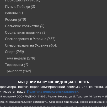
Происшествия
(4530)
Путь к Победе
(3)
Районы
(1)
Россия
(510)
Сельское хозяйство
(3)
Социальная политика
(3)
Спецоперация в Украине
(657)
Спецоперация на Украине
(404)
Спорт
(740)
Тема недели
(210)
Терроризм
(1)
Транспорт
(262)
Туризм
(178)
МЫ ЦЕНИМ ВАШУ КОНФИДЕНЦИАЛЬНОСТЬ
Флот
(76)
росмотра, показа персонализированной рекламы или контента, а
Цены
(2)
принимается наша
Политика конфиденциальности
.
Школа и спорт
(2)
й компанией ООО «ЯНДЕКС», 119021, Россия, Москва, ул. Л. Толстого, 16 (далее — 
за их пользовательской активности.
Собранная при помощи cookie информация 
Экология
(8)