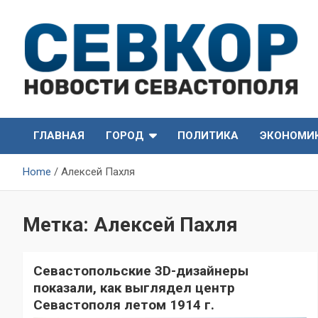
Skip
to
content
СевКор — Самые главные и актуальные новости
СевКор — Новости
Севастополя
ГЛАВНАЯ
ГОРОД
ПОЛИТИКА
ЭКОНОМИ
Севастополя
Home
Алексей Пахля
Метка:
Алексей Пахля
Севастопольские 3D-дизайнеры
показали, как выглядел центр
Севастополя летом 1914 г.