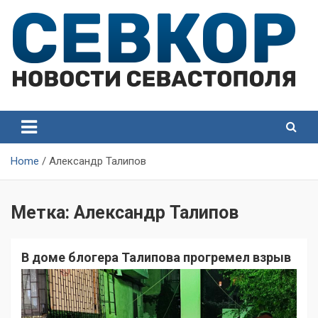
Skip
to
content
СевКор — Самые главные и актуальные новости
СевКор — Новости
Севастополя
Севастополя
Home
Александр Талипов
Метка:
Александр Талипов
В доме блогера Талипова прогремел взрыв