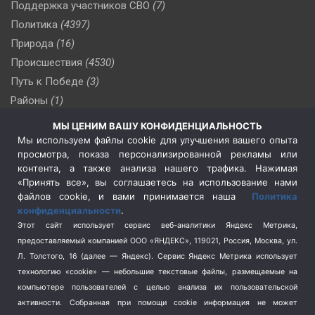
Поддержка участников СВО
(7)
Политика
(4397)
Природа
(16)
Происшествия
(4530)
Путь к Победе
(3)
Районы
(1)
Россия
(510)
МЫ ЦЕНИМ ВАШУ КОНФИДЕНЦИАЛЬНОСТЬ
Сельское хозяйство
(3)
Мы используем файлы cookie для улучшения вашего опыта
просмотра, показа персонализированной рекламы или
Социальная политика
(3)
контента, а также анализа нашего трафика. Нажимая
Спецоперация в Украине
(657)
«Принять все», вы соглашаетесь на использование нами
Спецоперация на Украине
(404)
файлов cookie, и вами принимается наша
Политика
конфиденциальности
.
Спорт
(740)
Этот сайт использует сервис веб-аналитики Яндекс Метрика,
Тема недели
(210)
предоставляемый компанией ООО «ЯНДЕКС», 119021, Россия, Москва, ул.
Терроризм
(1)
Л. Толстого, 16 (далее — Яндекс). Сервис Яндекс Метрика использует
Транспорт
(262)
технологию «cookie» — небольшие текстовые файлы, размещаемые на
компьютере пользователей с целью анализа их пользовательской
Туризм
(178)
активности.
Собранная при помощи cookie информация не может
Флот
(76)