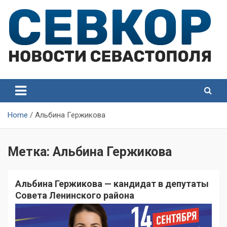
Skip
to
content
СевКор — Самые главные и актуальные новости
СевКор — Новости
Севастополя
Севастополя
Home
Альбина Гержикова
Метка:
Альбина Гержикова
Альбина Гержикова — кандидат в депутаты
Совета Ленинского района