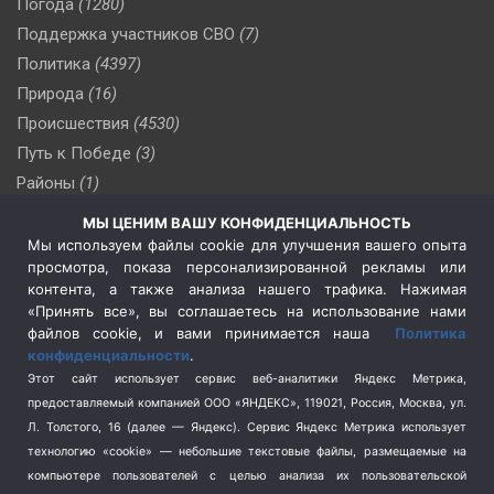
Погода
(1280)
Поддержка участников СВО
(7)
Политика
(4397)
Природа
(16)
Происшествия
(4530)
Путь к Победе
(3)
Районы
(1)
Россия
(510)
МЫ ЦЕНИМ ВАШУ КОНФИДЕНЦИАЛЬНОСТЬ
Сельское хозяйство
(3)
Мы используем файлы cookie для улучшения вашего опыта
просмотра, показа персонализированной рекламы или
Социальная политика
(3)
контента, а также анализа нашего трафика. Нажимая
Спецоперация в Украине
(657)
«Принять все», вы соглашаетесь на использование нами
Спецоперация на Украине
(404)
файлов cookie, и вами принимается наша
Политика
конфиденциальности
.
Спорт
(740)
Этот сайт использует сервис веб-аналитики Яндекс Метрика,
Тема недели
(210)
предоставляемый компанией ООО «ЯНДЕКС», 119021, Россия, Москва, ул.
Терроризм
(1)
Л. Толстого, 16 (далее — Яндекс). Сервис Яндекс Метрика использует
Транспорт
(262)
технологию «cookie» — небольшие текстовые файлы, размещаемые на
компьютере пользователей с целью анализа их пользовательской
Туризм
(178)