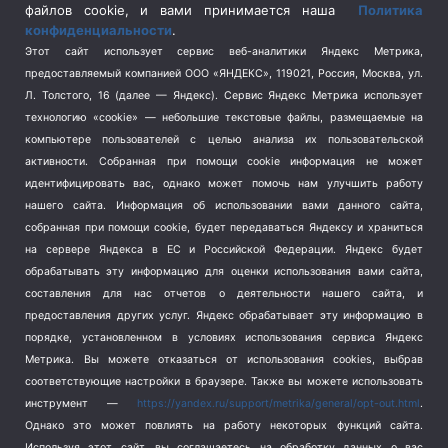
Спецоперация на Украине
(404)
файлов cookie, и вами принимается наша
Политика
конфиденциальности
.
Спорт
(740)
Этот сайт использует сервис веб-аналитики Яндекс Метрика,
Тема недели
(210)
предоставляемый компанией ООО «ЯНДЕКС», 119021, Россия, Москва, ул.
Терроризм
(1)
Л. Толстого, 16 (далее — Яндекс). Сервис Яндекс Метрика использует
Транспорт
(262)
технологию «cookie» — небольшие текстовые файлы, размещаемые на
компьютере пользователей с целью анализа их пользовательской
Туризм
(178)
активности.
Собранная при помощи cookie информация не может
Флот
(76)
идентифицировать вас, однако может помочь нам улучшить работу
Цены
(2)
нашего сайта. Информация об использовании вами данного сайта,
Школа и спорт
(2)
собранная при помощи cookie, будет передаваться Яндексу и храниться
на сервере Яндекса в ЕС и Российской Федерации. Яндекс будет
Экология
(8)
обрабатывать эту информацию для оценки использования вами сайта,
Экономика
(1172)
составления для нас отчетов о деятельности нашего сайта, и
предоставления других услуг. Яндекс обрабатывает эту информацию в
Мы в соцсетях
порядке, установленном в условиях использования сервиса Яндекс
Метрика.
Вы можете отказаться от использования cookies, выбрав
соответствующие настройки в браузере. Также вы можете использовать
инструмент —
https://yandex.ru/support/metrika/general/opt-out.html
.
Однако это может повлиять на работу некоторых функций сайта.
Используя этот сайт, вы соглашаетесь на обработку данных о вас