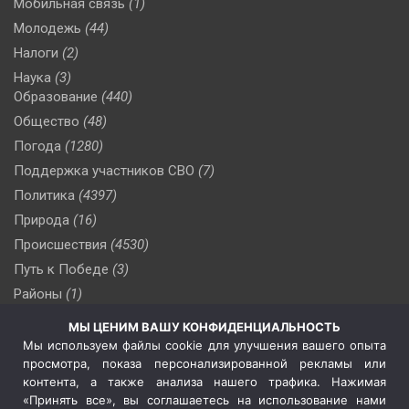
Мобильная связь
(1)
Молодежь
(44)
Налоги
(2)
Наука
(3)
Образование
(440)
Общество
(48)
Погода
(1280)
Поддержка участников СВО
(7)
Политика
(4397)
Природа
(16)
Происшествия
(4530)
Путь к Победе
(3)
Районы
(1)
Россия
(510)
МЫ ЦЕНИМ ВАШУ КОНФИДЕНЦИАЛЬНОСТЬ
Сельское хозяйство
(3)
Мы используем файлы cookie для улучшения вашего опыта
просмотра, показа персонализированной рекламы или
Социальная политика
(3)
контента, а также анализа нашего трафика. Нажимая
Спецоперация в Украине
(657)
«Принять все», вы соглашаетесь на использование нами