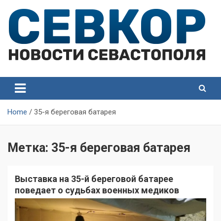
Skip
to
content
СевКор — Самые главные и актуальные новости
СевКор — Новости
Севастополя
Севастополя
Home
35-я береговая батарея
Метка:
35-я береговая батарея
Выставка на 35-й береговой батарее
поведает о судьбах военных медиков