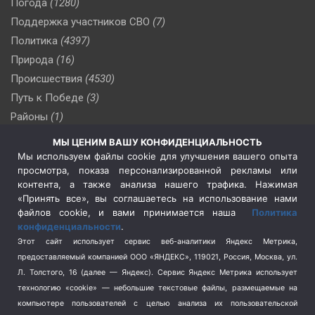
Погода
(1280)
Поддержка участников СВО
(7)
Политика
(4397)
Природа
(16)
Происшествия
(4530)
Путь к Победе
(3)
Районы
(1)
Россия
(510)
МЫ ЦЕНИМ ВАШУ КОНФИДЕНЦИАЛЬНОСТЬ
Сельское хозяйство
(3)
Мы используем файлы cookie для улучшения вашего опыта
просмотра, показа персонализированной рекламы или
Социальная политика
(3)
контента, а также анализа нашего трафика. Нажимая
Спецоперация в Украине
(657)
«Принять все», вы соглашаетесь на использование нами
Спецоперация на Украине
(404)
файлов cookie, и вами принимается наша
Политика
конфиденциальности
.
Спорт
(740)
Этот сайт использует сервис веб-аналитики Яндекс Метрика,
Тема недели
(210)
предоставляемый компанией ООО «ЯНДЕКС», 119021, Россия, Москва, ул.
Терроризм
(1)
Л. Толстого, 16 (далее — Яндекс). Сервис Яндекс Метрика использует
Транспорт
(262)
технологию «cookie» — небольшие текстовые файлы, размещаемые на
компьютере пользователей с целью анализа их пользовательской
Туризм
(178)