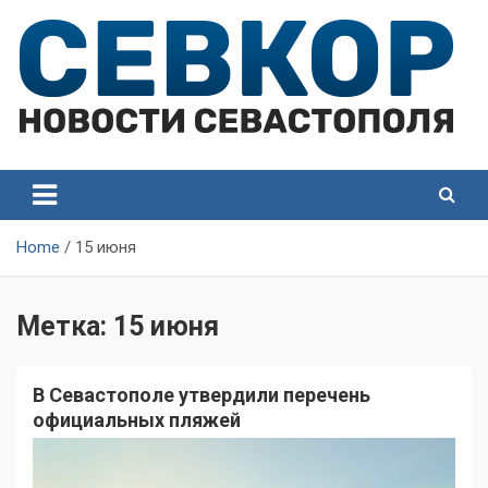
Skip
to
content
СевКор — Самые главные и актуальные новости
СевКор — Новости
Севастополя
Севастополя
Home
15 июня
Метка:
15 июня
В Севастополе утвердили перечень
официальных пляжей