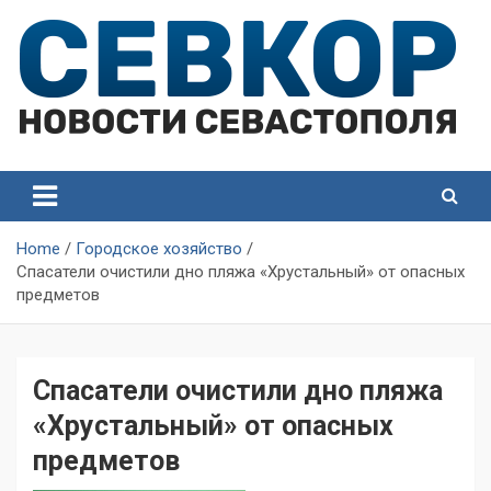
Skip
to
content
СевКор — Самые главные и актуальные новости
СевКор — Новости
Севастополя
Севастополя
Home
Городское хозяйство
Спасатели очистили дно пляжа «Хрустальный» от опасных
предметов
Спасатели очистили дно пляжа
«Хрустальный» от опасных
предметов