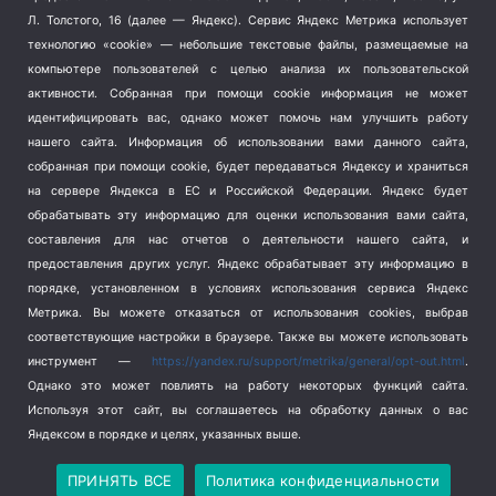
Терроризм
(1)
Л. Толстого, 16 (далее — Яндекс). Сервис Яндекс Метрика использует
Транспорт
(262)
технологию «cookie» — небольшие текстовые файлы, размещаемые на
компьютере пользователей с целью анализа их пользовательской
Туризм
(178)
активности.
Собранная при помощи cookie информация не может
Флот
(76)
идентифицировать вас, однако может помочь нам улучшить работу
Цены
(2)
нашего сайта. Информация об использовании вами данного сайта,
Школа и спорт
(2)
собранная при помощи cookie, будет передаваться Яндексу и храниться
на сервере Яндекса в ЕС и Российской Федерации. Яндекс будет
Экология
(8)
обрабатывать эту информацию для оценки использования вами сайта,
Экономика
(1172)
составления для нас отчетов о деятельности нашего сайта, и
предоставления других услуг. Яндекс обрабатывает эту информацию в
Мы в соцсетях
порядке, установленном в условиях использования сервиса Яндекс
Метрика.
Вы можете отказаться от использования cookies, выбрав
соответствующие настройки в браузере. Также вы можете использовать
инструмент —
https://yandex.ru/support/metrika/general/opt-out.html
.
Однако это может повлиять на работу некоторых функций сайта.
Используя этот сайт, вы соглашаетесь на обработку данных о вас
Яндексом в порядке и целях, указанных выше.
Copyright © 2026
СевКор — Новости Севастополя
Политика конфиденциальности
ПРИНЯТЬ ВСЕ
Политика конфиденциальности