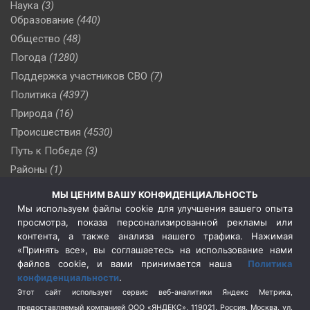
Наука
(3)
Образование
(440)
Общество
(48)
Погода
(1280)
Поддержка участников СВО
(7)
Политика
(4397)
Природа
(16)
Происшествия
(4530)
Путь к Победе
(3)
Районы
(1)
Россия
(510)
МЫ ЦЕНИМ ВАШУ КОНФИДЕНЦИАЛЬНОСТЬ
Сельское хозяйство
(3)
Мы используем файлы cookie для улучшения вашего опыта
просмотра, показа персонализированной рекламы или
Социальная политика
(3)
контента, а также анализа нашего трафика. Нажимая
Спецоперация в Украине
(657)
«Принять все», вы соглашаетесь на использование нами
Спецоперация на Украине
(404)
файлов cookie, и вами принимается наша
Политика
конфиденциальности
.
Спорт
(740)
Этот сайт использует сервис веб-аналитики Яндекс Метрика,
Тема недели
(210)
предоставляемый компанией ООО «ЯНДЕКС», 119021, Россия, Москва, ул.