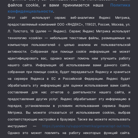
Спецоперация на Украине
(404)
файлов cookie, и вами принимается наша
Политика
конфиденциальности
.
Спорт
(740)
Этот сайт использует сервис веб-аналитики Яндекс Метрика,
Тема недели
(210)
предоставляемый компанией ООО «ЯНДЕКС», 119021, Россия, Москва, ул.
Терроризм
(1)
Л. Толстого, 16 (далее — Яндекс). Сервис Яндекс Метрика использует
Транспорт
(262)
технологию «cookie» — небольшие текстовые файлы, размещаемые на
компьютере пользователей с целью анализа их пользовательской
Туризм
(178)
активности.
Собранная при помощи cookie информация не может
Флот
(76)
идентифицировать вас, однако может помочь нам улучшить работу
Цены
(2)
нашего сайта. Информация об использовании вами данного сайта,
Школа и спорт
(2)
собранная при помощи cookie, будет передаваться Яндексу и храниться
на сервере Яндекса в ЕС и Российской Федерации. Яндекс будет
Экология
(8)
обрабатывать эту информацию для оценки использования вами сайта,
Экономика
(1172)
составления для нас отчетов о деятельности нашего сайта, и
предоставления других услуг. Яндекс обрабатывает эту информацию в
Мы в соцсетях
порядке, установленном в условиях использования сервиса Яндекс
Метрика.
Вы можете отказаться от использования cookies, выбрав
соответствующие настройки в браузере. Также вы можете использовать
инструмент —
https://yandex.ru/support/metrika/general/opt-out.html
.
Однако это может повлиять на работу некоторых функций сайта.