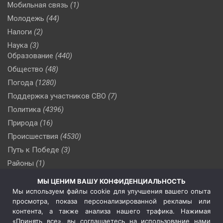
Мобильная связь
(1)
Молодежь
(44)
Налоги
(2)
Наука
(3)
Образование
(440)
Общество
(48)
Погода
(1280)
Поддержка участников СВО
(7)
Политика
(4396)
Природа
(16)
Происшествия
(4530)
Путь к Победе
(3)
Районы
(1)
Россия
(510)
МЫ ЦЕНИМ ВАШУ КОНФИДЕНЦИАЛЬНОСТЬ
Сельское хозяйство
(3)
Мы используем файлы cookie для улучшения вашего опыта
просмотра, показа персонализированной рекламы или
Социальная политика
(3)
контента, а также анализа нашего трафика. Нажимая
Спецоперация в Украине
(657)
«Принять все», вы соглашаетесь на использование нами