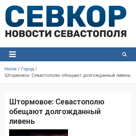
Skip
to
content
СевКор — Самые главные и актуальные новости
СевКор — Новости
Севастополя
Севастополя
Home
Город
Штормовое: Севастополю обещают долгожданный ливень
Штормовое: Севастополю
обещают долгожданный
ливень