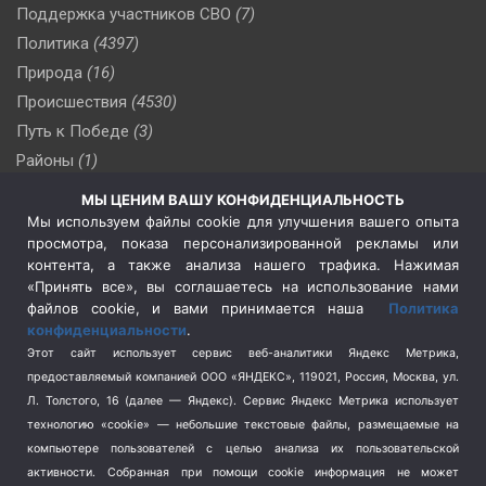
Поддержка участников СВО
(7)
Политика
(4397)
Природа
(16)
Происшествия
(4530)
Путь к Победе
(3)
Районы
(1)
Россия
(510)
МЫ ЦЕНИМ ВАШУ КОНФИДЕНЦИАЛЬНОСТЬ
Сельское хозяйство
(3)
Мы используем файлы cookie для улучшения вашего опыта
просмотра, показа персонализированной рекламы или
Социальная политика
(3)
контента, а также анализа нашего трафика. Нажимая
Спецоперация в Украине
(657)
«Принять все», вы соглашаетесь на использование нами
Спецоперация на Украине
(404)
файлов cookie, и вами принимается наша
Политика
конфиденциальности
.
Спорт
(740)
Этот сайт использует сервис веб-аналитики Яндекс Метрика,
Тема недели
(210)
предоставляемый компанией ООО «ЯНДЕКС», 119021, Россия, Москва, ул.
Терроризм
(1)
Л. Толстого, 16 (далее — Яндекс). Сервис Яндекс Метрика использует
Транспорт
(262)
технологию «cookie» — небольшие текстовые файлы, размещаемые на
компьютере пользователей с целью анализа их пользовательской
Туризм
(178)
активности.
Собранная при помощи cookie информация не может
Флот
(76)