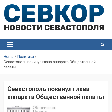
Skip
to
content
СевКор — Самые главные и актуальные новости
СевКор — Новости
Севастополя
Севастополя
Home
Политика
Севастополь покинул глава аппарата Общественной
палаты
Севастополь покинул глава
аппарата Общественной палаты