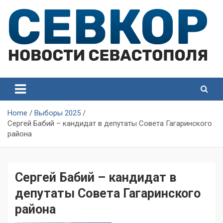
Skip
to
content
СевКор — Самые главные и актуальные новости
СевКор — Новости
Севастополя
Севастополя
Home
Выборы 2025
Сергей Бабий – кандидат в депутаты Совета Гагаринского
района
Сергей Бабий – кандидат в
депутаты Совета Гагаринского
района