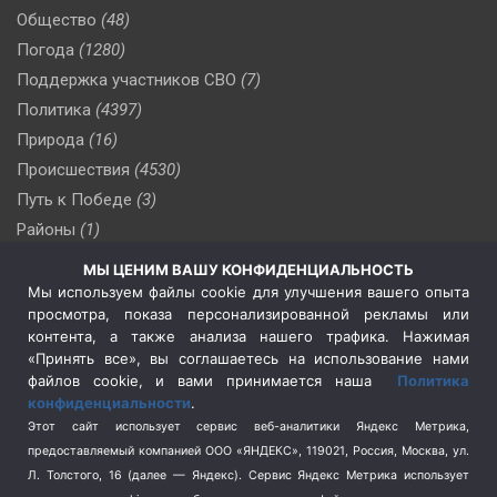
Общество
(48)
Погода
(1280)
Поддержка участников СВО
(7)
Политика
(4397)
Природа
(16)
Происшествия
(4530)
Путь к Победе
(3)
Районы
(1)
Россия
(510)
МЫ ЦЕНИМ ВАШУ КОНФИДЕНЦИАЛЬНОСТЬ
Сельское хозяйство
(3)
Мы используем файлы cookie для улучшения вашего опыта
просмотра, показа персонализированной рекламы или
Социальная политика
(3)
контента, а также анализа нашего трафика. Нажимая
Спецоперация в Украине
(657)
«Принять все», вы соглашаетесь на использование нами
Спецоперация на Украине
(404)
файлов cookie, и вами принимается наша
Политика
конфиденциальности
.
Спорт
(740)
Этот сайт использует сервис веб-аналитики Яндекс Метрика,
Тема недели
(210)
предоставляемый компанией ООО «ЯНДЕКС», 119021, Россия, Москва, ул.
Терроризм
(1)
Л. Толстого, 16 (далее — Яндекс). Сервис Яндекс Метрика использует