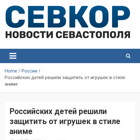
Skip
to
content
СевКор — Самые главные и актуальные новости
СевКор — Новости
Севастополя
Севастополя
Home
Россия
Российских детей решили защитить от игрушек в стиле
аниме
Российских детей решили
защитить от игрушек в стиле
аниме