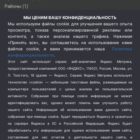
Районы
(1)
Россия
(510)
МЫ ЦЕНИМ ВАШУ КОНФИДЕНЦИАЛЬНОСТЬ
Сельское хозяйство
(3)
Мы используем файлы cookie для улучшения вашего опыта
просмотра, показа персонализированной рекламы или
Социальная политика
(3)
контента, а также анализа нашего трафика. Нажимая
Спецоперация в Украине
(657)
«Принять все», вы соглашаетесь на использование нами
Спецоперация на Украине
(404)
файлов cookie, и вами принимается наша
Политика
конфиденциальности
.
Спорт
(740)
Этот сайт использует сервис веб-аналитики Яндекс Метрика,
Тема недели
(210)
предоставляемый компанией ООО «ЯНДЕКС», 119021, Россия, Москва, ул.
Терроризм
(1)
Л. Толстого, 16 (далее — Яндекс). Сервис Яндекс Метрика использует
Транспорт
(262)
технологию «cookie» — небольшие текстовые файлы, размещаемые на
компьютере пользователей с целью анализа их пользовательской
Туризм
(178)
активности.
Собранная при помощи cookie информация не может
Флот
(76)
идентифицировать вас, однако может помочь нам улучшить работу
Цены
(2)
нашего сайта. Информация об использовании вами данного сайта,
Школа и спорт
(2)
собранная при помощи cookie, будет передаваться Яндексу и храниться
на сервере Яндекса в ЕС и Российской Федерации. Яндекс будет
Экология
(8)
обрабатывать эту информацию для оценки использования вами сайта,
Экономика
(1172)
составления для нас отчетов о деятельности нашего сайта, и