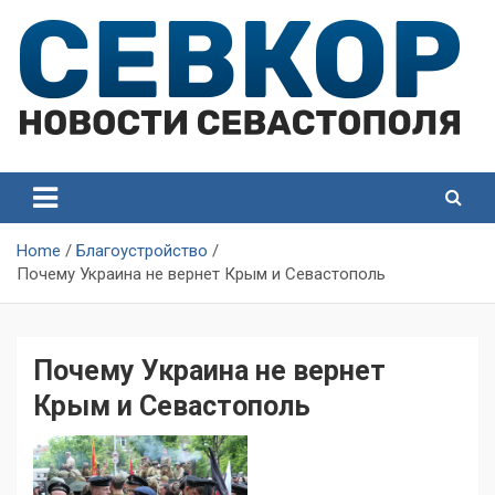
Skip
to
content
СевКор — Самые главные и актуальные новости
СевКор — Новости
Севастополя
Севастополя
Home
Благоустройство
Почему Украина не вернет Крым и Севастополь
Почему Украина не вернет
Крым и Севастополь