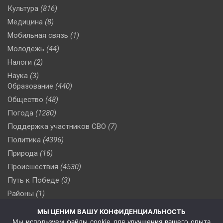
Культура
(816)
Медицина
(8)
Мобильная связь
(1)
Молодежь
(44)
Налоги
(2)
Наука
(3)
Образование
(440)
Общество
(48)
Погода
(1280)
Поддержка участников СВО
(7)
Политика
(4396)
Природа
(16)
Происшествия
(4530)
Путь к Победе
(3)
Районы
(1)
Россия
(509)
МЫ ЦЕНИМ ВАШУ КОНФИДЕНЦИАЛЬНОСТЬ
Сельское хозяйство
(3)
Мы используем файлы cookie для улучшения вашего опыта