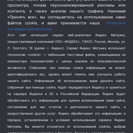
просмотра, показа персонализированной рекламы или
Социальная политика
(3)
контента, а также анализа нашего трафика. Нажимая
Спецоперация в Украине
(657)
«Принять все», вы соглашаетесь на использование нами
Спецоперация на Украине
(404)
файлов cookie, и вами принимается наша
Политика
конфиденциальности
.
Спорт
(740)
Этот сайт использует сервис веб-аналитики Яндекс Метрика,
Тема недели
(210)
предоставляемый компанией ООО «ЯНДЕКС», 119021, Россия, Москва, ул.
Терроризм
(1)
Л. Толстого, 16 (далее — Яндекс). Сервис Яндекс Метрика использует
Транспорт
(262)
технологию «cookie» — небольшие текстовые файлы, размещаемые на
компьютере пользователей с целью анализа их пользовательской
Туризм
(178)
активности.
Собранная при помощи cookie информация не может
Флот
(76)
идентифицировать вас, однако может помочь нам улучшить работу
Цены
(2)
нашего сайта. Информация об использовании вами данного сайта,
Школа и спорт
(2)
собранная при помощи cookie, будет передаваться Яндексу и храниться
на сервере Яндекса в ЕС и Российской Федерации. Яндекс будет
Экология
(8)
обрабатывать эту информацию для оценки использования вами сайта,
Экономика
(1172)
составления для нас отчетов о деятельности нашего сайта, и
предоставления других услуг. Яндекс обрабатывает эту информацию в
Мы в соцсетях
порядке, установленном в условиях использования сервиса Яндекс
Метрика.
Вы можете отказаться от использования cookies, выбрав