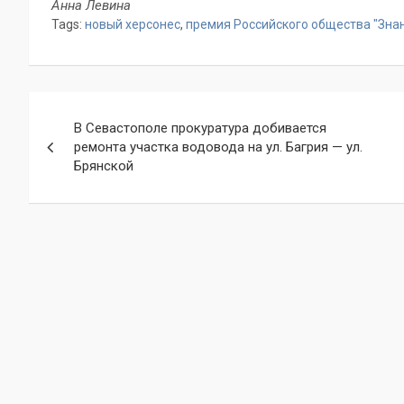
Анна Левина
Tags:
новый херсонес
,
премия Российского общества "Зна
Навигация
В Севастополе прокуратура добивается
по
ремонта участка водовода на ул. Багрия — ул.
Брянской
записям