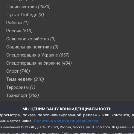
Происшествия
(4530)
Путь к Победе
(3)
Районы
(1)
Россия
(510)
Сельское хозяйство
(3)
Социальная политика
(3)
Спецоперация в Украине
(657)
Спецоперация на Украине
(404)
Спорт
(740)
Тема недели
(210)
Терроризм
(1)
Транспорт
(262)
Туризм
(178)
МЫ ЦЕНИМ ВАШУ КОНФИДЕНЦИАЛЬНОСТЬ
Флот
(76)
росмотра, показа персонализированной рекламы или контента, а
Цены
(2)
принимается наша
Политика конфиденциальности
.
Школа и спорт
(2)
й компанией ООО «ЯНДЕКС», 119021, Россия, Москва, ул. Л. Толстого, 16 (далее — 
за их пользовательской активности.
Собранная при помощи cookie информация 