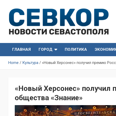
Skip
to
content
СевКор — Самые главные и актуальные новости
СевКор — Новости
Севастополя
ГЛАВНАЯ
ГОРОД
ПОЛИТИКА
ЭКОНОМИ
Севастополя
Home
Культура
«Новый Херсонес» получил премию Росс
«Новый Херсонес» получил 
общества «Знание»