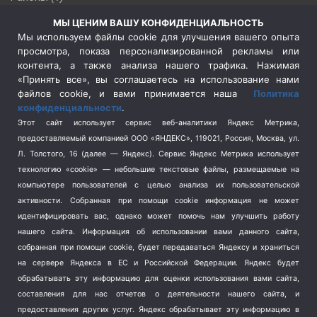
Россия
(510)
МЫ ЦЕНИМ ВАШУ КОНФИДЕНЦИАЛЬНОСТЬ
Сельское хозяйство
(3)
Мы используем файлы cookie для улучшения вашего опыта
просмотра, показа персонализированной рекламы или
Социальная политика
(3)
контента, а также анализа нашего трафика. Нажимая
Спецоперация в Украине
(657)
«Принять все», вы соглашаетесь на использование нами
Спецоперация на Украине
(404)
файлов cookie, и вами принимается наша
Политика
конфиденциальности
.
Спорт
(740)
Этот сайт использует сервис веб-аналитики Яндекс Метрика,
Тема недели
(210)
предоставляемый компанией ООО «ЯНДЕКС», 119021, Россия, Москва, ул.
Терроризм
(1)
Л. Толстого, 16 (далее — Яндекс). Сервис Яндекс Метрика использует
Транспорт
(262)
технологию «cookie» — небольшие текстовые файлы, размещаемые на
компьютере пользователей с целью анализа их пользовательской
Туризм
(178)
активности.
Собранная при помощи cookie информация не может
Флот
(76)
идентифицировать вас, однако может помочь нам улучшить работу
Цены
(2)
нашего сайта. Информация об использовании вами данного сайта,
Школа и спорт
(2)
собранная при помощи cookie, будет передаваться Яндексу и храниться
на сервере Яндекса в ЕС и Российской Федерации. Яндекс будет
Экология
(8)
обрабатывать эту информацию для оценки использования вами сайта,
Экономика
(1172)
составления для нас отчетов о деятельности нашего сайта, и
предоставления других услуг. Яндекс обрабатывает эту информацию в