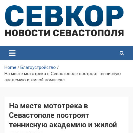
Skip
to
content
СевКор — Самые главные и актуальные новости
СевКор — Новости
Севастополя
Севастополя
Home
Благоустройство
На месте мототрека в Севастополе построят теннисную
академию и жилой комплекс
На месте мототрека в
Севастополе построят
теннисную академию и жилой