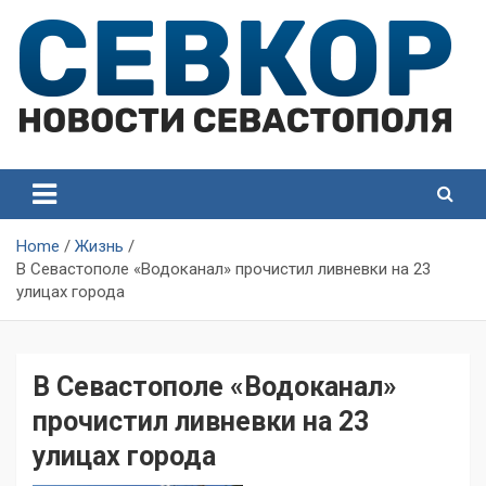
Skip
to
content
СевКор — Самые главные и актуальные новости
СевКор — Новости
Севастополя
Севастополя
Home
Жизнь
В Севастополе «Водоканал» прочистил ливневки на 23
улицах города
В Севастополе «Водоканал»
прочистил ливневки на 23
улицах города