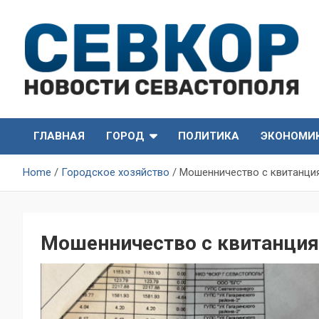
Skip
to
content
СевКор — Самые главные и актуальные новости
СевКор — Новости
Севастополя
ГЛАВНАЯ
ГОРОД
ПОЛИТИКА
ЭКОНОМИ
Севастополя
Home
Городское хозяйство
Мошенничество с квитанци
Мошенничество с квитанция