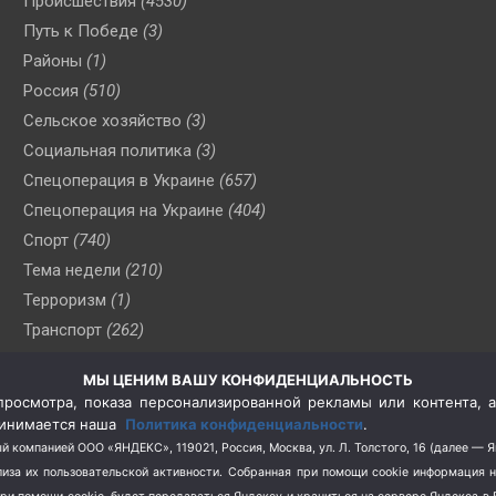
Происшествия
(4530)
Путь к Победе
(3)
Районы
(1)
Россия
(510)
Сельское хозяйство
(3)
Социальная политика
(3)
Спецоперация в Украине
(657)
Спецоперация на Украине
(404)
Спорт
(740)
Тема недели
(210)
Терроризм
(1)
Транспорт
(262)
Туризм
(178)
МЫ ЦЕНИМ ВАШУ КОНФИДЕНЦИАЛЬНОСТЬ
Флот
(76)
росмотра, показа персонализированной рекламы или контента, а
Цены
(2)
принимается наша
Политика конфиденциальности
.
Школа и спорт
(2)
й компанией ООО «ЯНДЕКС», 119021, Россия, Москва, ул. Л. Толстого, 16 (далее — 
за их пользовательской активности.
Собранная при помощи cookie информация 
Экология
(8)