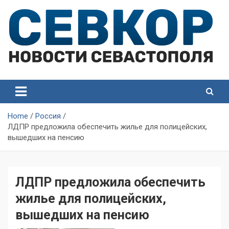
Skip
to
content
СевКор — Самые главные и актуальные новости
СевКор — Новости
Севастополя
Севастополя
Home
Россия
ЛДПР предложила обеспечить жилье для полицейских,
вышедших на пенсию
ЛДПР предложила обеспечить
жилье для полицейских,
вышедших на пенсию