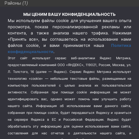
Районы
(1)
Россия
(510)
МЫ ЦЕНИМ ВАШУ КОНФИДЕНЦИАЛЬНОСТЬ
Сельское хозяйство
(3)
Мы используем файлы cookie для улучшения вашего опыта
просмотра, показа персонализированной рекламы или
Социальная политика
(3)
контента, а также анализа нашего трафика. Нажимая
Спецоперация в Украине
(657)
«Принять все», вы соглашаетесь на использование нами
Спецоперация на Украине
(404)
файлов cookie, и вами принимается наша
Политика
конфиденциальности
.
Спорт
(740)
Этот сайт использует сервис веб-аналитики Яндекс Метрика,
Тема недели
(210)
предоставляемый компанией ООО «ЯНДЕКС», 119021, Россия, Москва, ул.
Терроризм
(1)
Л. Толстого, 16 (далее — Яндекс). Сервис Яндекс Метрика использует
Транспорт
(262)
технологию «cookie» — небольшие текстовые файлы, размещаемые на
компьютере пользователей с целью анализа их пользовательской
Туризм
(178)
активности.
Собранная при помощи cookie информация не может
Флот
(76)
идентифицировать вас, однако может помочь нам улучшить работу
Цены
(2)
нашего сайта. Информация об использовании вами данного сайта,
Школа и спорт
(2)
собранная при помощи cookie, будет передаваться Яндексу и храниться
на сервере Яндекса в ЕС и Российской Федерации. Яндекс будет
Экология
(8)
обрабатывать эту информацию для оценки использования вами сайта,
Экономика
(1172)
составления для нас отчетов о деятельности нашего сайта, и