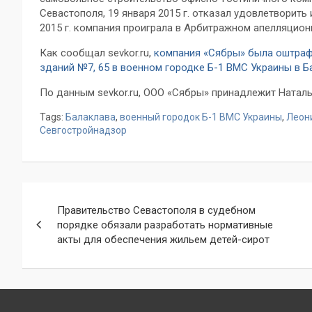
Севастополя, 19 января 2015 г. отказал удовлетворить
2015 г. компания проиграла в Арбитражном апелляцион
Как сообщал sevkor.ru,
компания «Сябры» была оштрафо
зданий №7, 65 в военном городке Б-1 ВМС Украины в Б
По данным sevkor.ru, ООО «Сябры» принадлежит Натал
Tags:
Балаклава
,
военный городок Б-1 ВМС Украины
,
Леон
Севгостройнадзор
Навигация
Правительство Севастополя в судебном
по
порядке обязали разработать нормативные
акты для обеспечения жильем детей-сирот
записям