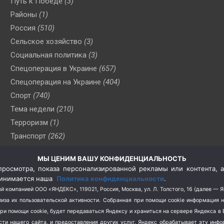
Путь к Победе
(3)
Районы
(1)
Россия
(510)
Сельское хозяйство
(3)
Социальная политика
(3)
Спецоперация в Украине
(657)
Спецоперация на Украине
(404)
Спорт
(740)
Тема недели
(210)
Терроризм
(1)
Транспорт
(262)
Туризм
(178)
МЫ ЦЕНИМ ВАШУ КОНФИДЕНЦИАЛЬНОСТЬ
Флот
(76)
росмотра, показа персонализированной рекламы или контента, а
Цены
(2)
принимается наша
Политика конфиденциальности
.
Школа и спорт
(2)
й компанией ООО «ЯНДЕКС», 119021, Россия, Москва, ул. Л. Толстого, 16 (далее — 
за их пользовательской активности.
Собранная при помощи cookie информация 
Экология
(8)
при помощи cookie, будет передаваться Яндексу и храниться на сервере Яндекса 
Экономика
(1172)
ости нашего сайта, и предоставления других услуг. Яндекс обрабатывает эту инф