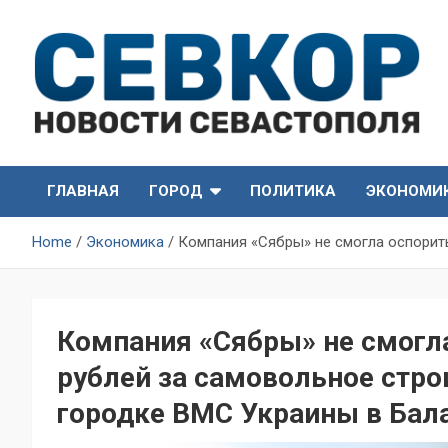
Skip
to
content
СевКор — Самые главные и актуальные новости
СевКор — Новости
Севастополя
ГЛАВНАЯ
ГОРОД
ПОЛИТИКА
ЭКОНОМИ
Севастополя
Home
Экономика
Компания «Сябры» не смогла оспорить
Компания «Сябры» не смогла
рублей за самовольное стр
городке ВМС Украины в Бал