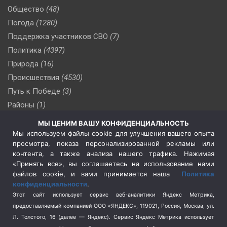
Общество
(48)
Погода
(1280)
Поддержка участников СВО
(7)
Политика
(4397)
Природа
(16)
Происшествия
(4530)
Путь к Победе
(3)
Районы
(1)
Россия
(510)
МЫ ЦЕНИМ ВАШУ КОНФИДЕНЦИАЛЬНОСТЬ
Сельское хозяйство
(3)
Мы используем файлы cookie для улучшения вашего опыта
просмотра, показа персонализированной рекламы или
Социальная политика
(3)
контента, а также анализа нашего трафика. Нажимая
Спецоперация в Украине
(657)
«Принять все», вы соглашаетесь на использование нами
Спецоперация на Украине
(404)
файлов cookie, и вами принимается наша
Политика
конфиденциальности
.
Спорт
(740)
Этот сайт использует сервис веб-аналитики Яндекс Метрика,
Тема недели
(210)
предоставляемый компанией ООО «ЯНДЕКС», 119021, Россия, Москва, ул.
Терроризм
(1)
Л. Толстого, 16 (далее — Яндекс). Сервис Яндекс Метрика использует