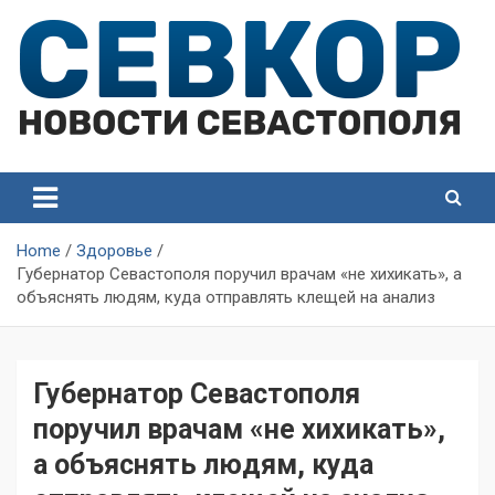
Skip
to
content
СевКор — Самые главные и актуальные новости
СевКор — Новости
Севастополя
Севастополя
Home
Здоровье
Губернатор Севастополя поручил врачам «не хихикать», а
объяснять людям, куда отправлять клещей на анализ
Губернатор Севастополя
поручил врачам «не хихикать»,
а объяснять людям, куда