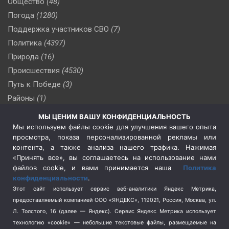
Общество
(48)
Погода
(1280)
Поддержка участников СВО
(7)
Политика
(4397)
Природа
(16)
Происшествия
(4530)
Путь к Победе
(3)
Районы
(1)
Россия
(510)
МЫ ЦЕНИМ ВАШУ КОНФИДЕНЦИАЛЬНОСТЬ
Сельское хозяйство
(3)
Мы используем файлы cookie для улучшения вашего опыта
просмотра, показа персонализированной рекламы или
Социальная политика
(3)
контента, а также анализа нашего трафика. Нажимая
Спецоперация в Украине
(657)
«Принять все», вы соглашаетесь на использование нами
Спецоперация на Украине
(404)
файлов cookie, и вами принимается наша
Политика
конфиденциальности
.
Спорт
(740)
Этот сайт использует сервис веб-аналитики Яндекс Метрика,
Тема недели
(210)
предоставляемый компанией ООО «ЯНДЕКС», 119021, Россия, Москва, ул.
Терроризм
(1)
Л. Толстого, 16 (далее — Яндекс). Сервис Яндекс Метрика использует
Транспорт
(262)
технологию «cookie» — небольшие текстовые файлы, размещаемые на