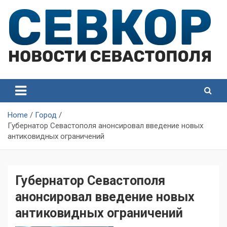
Skip
to
content
СевКор — Самые главные и актуальные новости
СевКор — Новости
Севастополя
Севастополя
Home
Город
Губернатор Севастополя анонсировал введение новых
антиковидных ограничений
Губернатор Севастополя
анонсировал введение новых
антиковидных ограничений