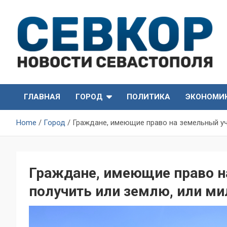
Skip
to
content
СевКор — Самые главные и актуальные новости
СевКор — Новости
Севастополя
ГЛАВНАЯ
ГОРОД
ПОЛИТИКА
ЭКОНОМИ
Севастополя
Home
Город
Граждане, имеющие право на земельный уча
Граждане, имеющие право н
получить или землю, или ми