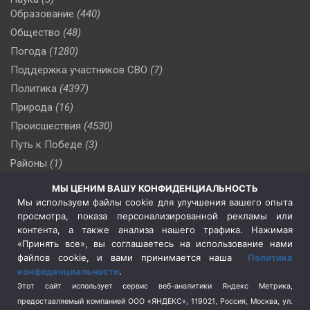
Образование
(440)
Общество
(48)
Погода
(1280)
Поддержка участников СВО
(7)
Политика
(4397)
Природа
(16)
Происшествия
(4530)
Путь к Победе
(3)
Районы
(1)
Россия
(510)
МЫ ЦЕНИМ ВАШУ КОНФИДЕНЦИАЛЬНОСТЬ
Сельское хозяйство
(3)
Мы используем файлы cookie для улучшения вашего опыта
просмотра, показа персонализированной рекламы или
Социальная политика
(3)
контента, а также анализа нашего трафика. Нажимая
Спецоперация в Украине
(657)
«Принять все», вы соглашаетесь на использование нами
Спецоперация на Украине
(404)
файлов cookie, и вами принимается наша
Политика
конфиденциальности
.
Спорт
(740)
Этот сайт использует сервис веб-аналитики Яндекс Метрика,
Тема недели
(210)
предоставляемый компанией ООО «ЯНДЕКС», 119021, Россия, Москва, ул.