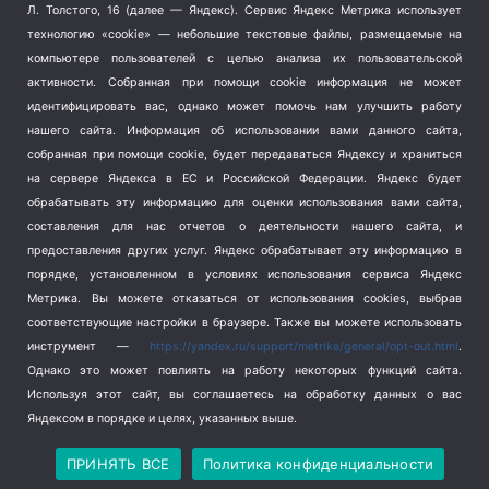
Терроризм
(1)
Л. Толстого, 16 (далее — Яндекс). Сервис Яндекс Метрика использует
Транспорт
(262)
технологию «cookie» — небольшие текстовые файлы, размещаемые на
компьютере пользователей с целью анализа их пользовательской
Туризм
(178)
активности.
Собранная при помощи cookie информация не может
Флот
(76)
идентифицировать вас, однако может помочь нам улучшить работу
Цены
(2)
нашего сайта. Информация об использовании вами данного сайта,
Школа и спорт
(2)
собранная при помощи cookie, будет передаваться Яндексу и храниться
на сервере Яндекса в ЕС и Российской Федерации. Яндекс будет
Экология
(8)
обрабатывать эту информацию для оценки использования вами сайта,
Экономика
(1172)
составления для нас отчетов о деятельности нашего сайта, и
предоставления других услуг. Яндекс обрабатывает эту информацию в
Мы в соцсетях
порядке, установленном в условиях использования сервиса Яндекс
Метрика.
Вы можете отказаться от использования cookies, выбрав
соответствующие настройки в браузере. Также вы можете использовать
инструмент —
https://yandex.ru/support/metrika/general/opt-out.html
.
Однако это может повлиять на работу некоторых функций сайта.
Используя этот сайт, вы соглашаетесь на обработку данных о вас
Яндексом в порядке и целях, указанных выше.
Copyright © 2026
СевКор — Новости Севастополя
Политика конфиденциальности
ПРИНЯТЬ ВСЕ
Политика конфиденциальности