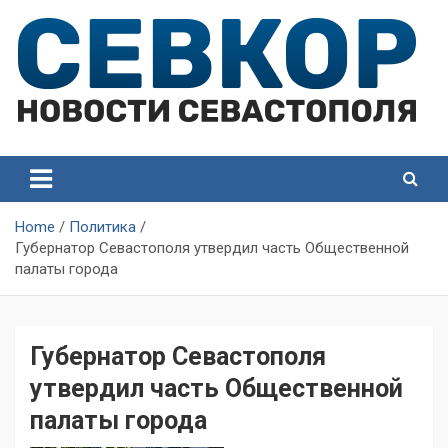
Skip
to
content
СевКор — Самые главные и актуальные новости
СевКор — Новости
Севастополя
Севастополя
Home
Политика
Губернатор Севастополя утвердил часть Общественной
палаты города
Губернатор Севастополя
утвердил часть Общественной
палаты города