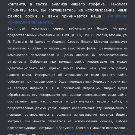
контента, а также анализа нашего трафика. Нажимая
Спецоперация в Украине
(657)
«Принять все», вы соглашаетесь на использование нами
Спецоперация на Украине
(404)
файлов cookie, и вами принимается наша
Политика
конфиденциальности
.
Спорт
(740)
Этот сайт использует сервис веб-аналитики Яндекс Метрика,
Тема недели
(210)
предоставляемый компанией ООО «ЯНДЕКС», 119021, Россия, Москва, ул.
Терроризм
(1)
Л. Толстого, 16 (далее — Яндекс). Сервис Яндекс Метрика использует
Транспорт
(262)
технологию «cookie» — небольшие текстовые файлы, размещаемые на
компьютере пользователей с целью анализа их пользовательской
Туризм
(178)
активности.
Собранная при помощи cookie информация не может
Флот
(76)
идентифицировать вас, однако может помочь нам улучшить работу
Цены
(2)
нашего сайта. Информация об использовании вами данного сайта,
Школа и спорт
(2)
собранная при помощи cookie, будет передаваться Яндексу и храниться
на сервере Яндекса в ЕС и Российской Федерации. Яндекс будет
Экология
(8)
обрабатывать эту информацию для оценки использования вами сайта,
Экономика
(1172)
составления для нас отчетов о деятельности нашего сайта, и
предоставления других услуг. Яндекс обрабатывает эту информацию в
Мы в соцсетях
порядке, установленном в условиях использования сервиса Яндекс
Метрика.
Вы можете отказаться от использования cookies, выбрав
соответствующие настройки в браузере. Также вы можете использовать
инструмент —
https://yandex.ru/support/metrika/general/opt-out.html
.