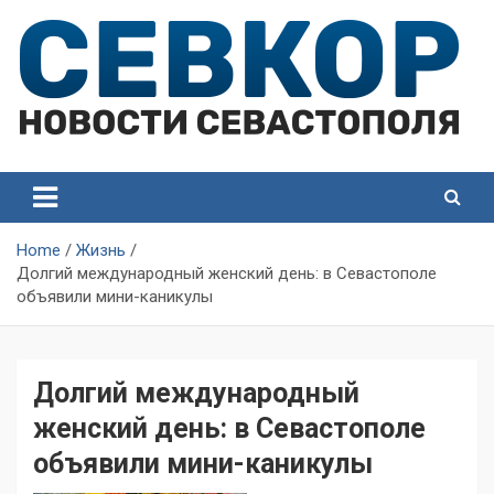
Skip
to
content
СевКор — Самые главные и актуальные новости
СевКор — Новости
Севастополя
Севастополя
Home
Жизнь
Долгий международный женский день: в Севастополе
объявили мини-каникулы
Долгий международный
женский день: в Севастополе
объявили мини-каникулы