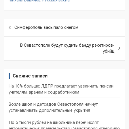
Михаил Вавилов
,
Русская весна
Навигация
Симферополь засыпало снегом
по
записям
В Севастополе будут судить банду рэкетиров-
убийц
Свежие записи
На 10% больше: ЛДПР предлагает увеличить пенсии
учителям, врачам и соцработникам
Возле школ и детсадов Севастополя начнут
устанавливать дополнительные укрытия
По 5 тысяч рублей на школьника перечислят
автоматически: правительство Севастополя утвердило