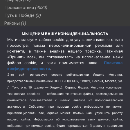
Происшествия
(4530)
Путь к Победе
(3)
Районы
(1)
Россия
(510)
МЫ ЦЕНИМ ВАШУ КОНФИДЕНЦИАЛЬНОСТЬ
Сельское хозяйство
(3)
Мы используем файлы cookie для улучшения вашего опыта
просмотра, показа персонализированной рекламы или
Социальная политика
(3)
контента, а также анализа нашего трафика. Нажимая
Спецоперация в Украине
(657)
«Принять все», вы соглашаетесь на использование нами
Спецоперация на Украине
(404)
файлов cookie, и вами принимается наша
Политика
конфиденциальности
.
Спорт
(740)
Этот сайт использует сервис веб-аналитики Яндекс Метрика,
Тема недели
(210)
предоставляемый компанией ООО «ЯНДЕКС», 119021, Россия, Москва, ул.
Терроризм
(1)
Л. Толстого, 16 (далее — Яндекс). Сервис Яндекс Метрика использует
Транспорт
(262)
технологию «cookie» — небольшие текстовые файлы, размещаемые на
компьютере пользователей с целью анализа их пользовательской
Туризм
(178)
активности.
Собранная при помощи cookie информация не может
Флот
(76)
идентифицировать вас, однако может помочь нам улучшить работу
Цены
(2)
нашего сайта. Информация об использовании вами данного сайта,
Школа и спорт
(2)
собранная при помощи cookie, будет передаваться Яндексу и храниться