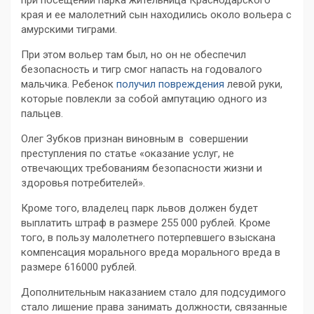
при посещении парка жительница Краснодарского
края и ее малолетний сын находились около вольера с
амурскими тиграми.
При этом вольер там был, но он не обеспечил
безопасность и тигр смог напасть на годовалого
мальчика. Ребенок
получил повреждения
левой руки,
которые повлекли за собой ампутацию одного из
пальцев.
Олег Зубков признан виновным в совершении
преступления по статье «оказание услуг, не
отвечающих требованиям безопасности жизни и
здоровья потребителей».
Кроме того, владелец парк львов должен будет
выплатить штраф в размере 255 000 рублей. Кроме
того, в пользу малолетнего потерпевшего взыскана
компенсация морального вреда морального вреда в
размере 616000 рублей.
Дополнительным наказанием стало для подсудимого
стало лишение права занимать должности, связанные