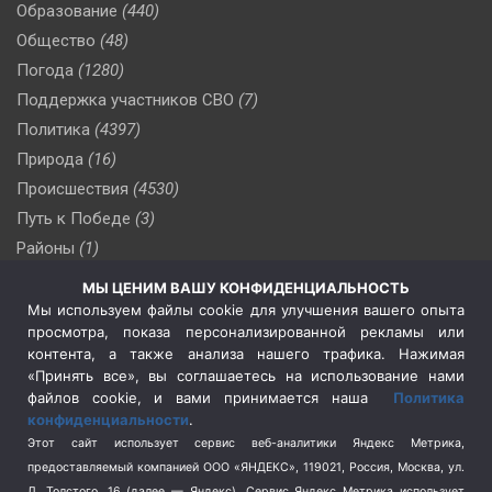
Образование
(440)
Общество
(48)
Погода
(1280)
Поддержка участников СВО
(7)
Политика
(4397)
Природа
(16)
Происшествия
(4530)
Путь к Победе
(3)
Районы
(1)
Россия
(510)
МЫ ЦЕНИМ ВАШУ КОНФИДЕНЦИАЛЬНОСТЬ
Сельское хозяйство
(3)
Мы используем файлы cookie для улучшения вашего опыта
просмотра, показа персонализированной рекламы или
Социальная политика
(3)
контента, а также анализа нашего трафика. Нажимая
Спецоперация в Украине
(657)
«Принять все», вы соглашаетесь на использование нами
Спецоперация на Украине
(404)
файлов cookie, и вами принимается наша
Политика
конфиденциальности
.
Спорт
(740)
Этот сайт использует сервис веб-аналитики Яндекс Метрика,
Тема недели
(210)
предоставляемый компанией ООО «ЯНДЕКС», 119021, Россия, Москва, ул.
Терроризм
(1)
Л. Толстого, 16 (далее — Яндекс). Сервис Яндекс Метрика использует