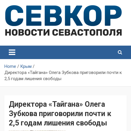
Skip
to
content
СевКор — Самые главные и актуальные новости
СевКор — Новости
Севастополя
Севастополя
Home
Крым
Директора «Тайгана» Олега Зубкова приговорили почти к
2,5 годам лишения свободы
Директора «Тайгана» Олега
Зубкова приговорили почти к
2,5 годам лишения свободы