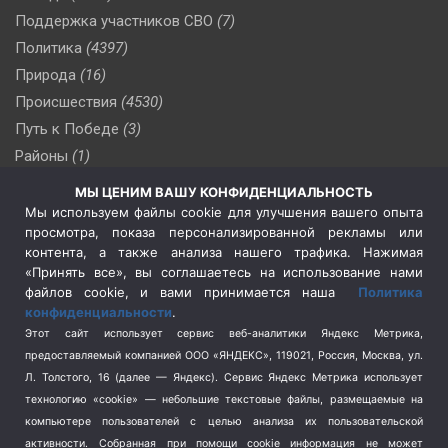
Поддержка участников СВО
(7)
Политика
(4397)
Природа
(16)
Происшествия
(4530)
Путь к Победе
(3)
Районы
(1)
Россия
(510)
МЫ ЦЕНИМ ВАШУ КОНФИДЕНЦИАЛЬНОСТЬ
Сельское хозяйство
(3)
Мы используем файлы cookie для улучшения вашего опыта
просмотра, показа персонализированной рекламы или
Социальная политика
(3)
контента, а также анализа нашего трафика. Нажимая
Спецоперация в Украине
(657)
«Принять все», вы соглашаетесь на использование нами
Спецоперация на Украине
(404)
файлов cookie, и вами принимается наша
Политика
конфиденциальности
.
Спорт
(740)
Этот сайт использует сервис веб-аналитики Яндекс Метрика,
Тема недели
(210)
предоставляемый компанией ООО «ЯНДЕКС», 119021, Россия, Москва, ул.
Терроризм
(1)
Л. Толстого, 16 (далее — Яндекс). Сервис Яндекс Метрика использует
Транспорт
(262)
технологию «cookie» — небольшие текстовые файлы, размещаемые на
компьютере пользователей с целью анализа их пользовательской
Туризм
(178)
активности.
Собранная при помощи cookie информация не может