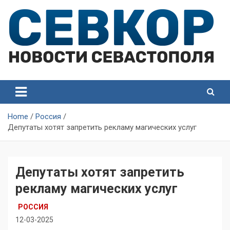
Skip
to
content
СевКор — Самые главные и актуальные новости
СевКор — Новости
Севастополя
Севастополя
Home
Россия
Депутаты хотят запретить рекламу магических услуг
Депутаты хотят запретить
рекламу магических услуг
РОССИЯ
12-03-2025