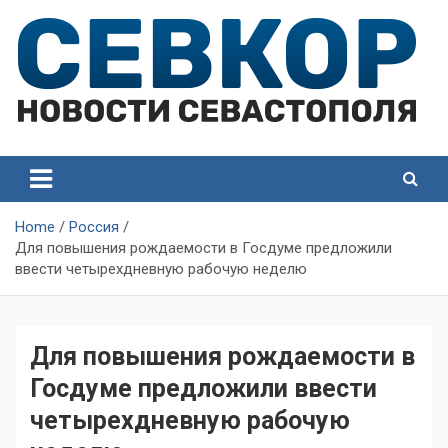
Skip
to
content
СевКор — Самые главные и актуальные новости
СевКор — Новости
Севастополя
Севастополя
Home
Россия
Для повышения рождаемости в Госдуме предложили
ввести четырехдневную рабочую неделю
Для повышения рождаемости в
Госдуме предложили ввести
четырехдневную рабочую