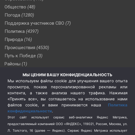
Общество
(48)
Погода
(1280)
Поддержка участников СВО
(7)
Политика
(4397)
Природа
(16)
Происшествия
(4530)
Путь к Победе
(3)
Районы
(1)
Россия
(510)
МЫ ЦЕНИМ ВАШУ КОНФИДЕНЦИАЛЬНОСТЬ
Сельское хозяйство
(3)
Мы используем файлы cookie для улучшения вашего опыта
просмотра, показа персонализированной рекламы или
Социальная политика
(3)
контента, а также анализа нашего трафика. Нажимая
Спецоперация в Украине
(657)
«Принять все», вы соглашаетесь на использование нами
Спецоперация на Украине
(404)
файлов cookie, и вами принимается наша
Политика
конфиденциальности
.
Спорт
(740)
Этот сайт использует сервис веб-аналитики Яндекс Метрика,
Тема недели
(210)
предоставляемый компанией ООО «ЯНДЕКС», 119021, Россия, Москва, ул.
Терроризм
(1)
Л. Толстого, 16 (далее — Яндекс). Сервис Яндекс Метрика использует