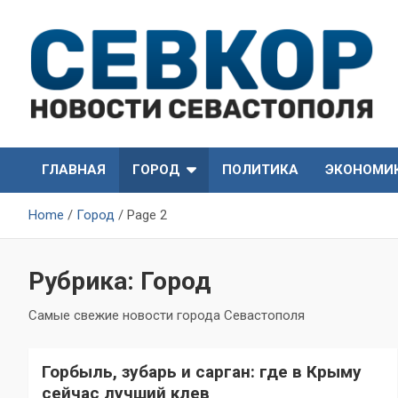
Skip
to
content
СевКор — Самые главные и актуальные новости
СевКор — Новости
Севастополя
ГЛАВНАЯ
ГОРОД
ПОЛИТИКА
ЭКОНОМИ
Севастополя
Home
Город
Page 2
Рубрика:
Город
Самые свежие новости города Севастополя
Горбыль, зубарь и сарган: где в Крыму
сейчас лучший клев