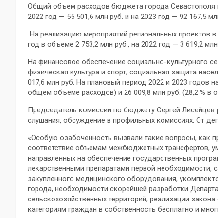
Общий объем расходов бюджета города Севастополя на 
2022 год — 55 501,6 млн руб. и на 2023 год — 92 167,5 мл
На реализацию мероприятий региональных проектов в
год в объеме 2 753,2 млн руб., на 2022 год — 3 619,2 млн 
На финансовое обеспечение социально-культурного сек
физическая культура и спорт, социальная защита насе
017,6 млн руб. На плановый период 2022 и 2023 годов на
общем объеме расходов) и 26 009,8 млн руб. (28,2 % в
Председатель комиссии по бюджету Сергей Лисейцев р
слушания, обсуждение в профильных комиссиях. От деп
«Особую озабоченность вызвали такие вопросы, как п
соответствие объемам межбюджетных трансфертов, у
направленных на обеспечение государственных програ
лекарственными препаратами первой необходимости, с
закупленного медицинского оборудования, укомплект
города, необходимости скорейшей разработки Департ
сельскохозяйственных территорий, реализации закона
категориям граждан в собственность бесплатно и мног