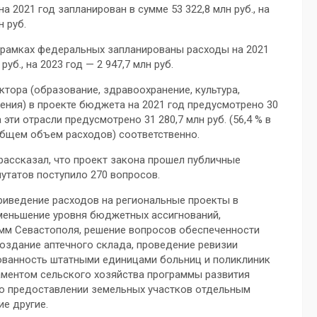
2021 год запланирован в сумме 53 322,8 млн руб., на
н руб.
 рамках федеральных запланированы расходы на 2021
руб., на 2023 год — 2 947,7 млн руб.
тора (образование, здравоохранение, культура,
ления) в проекте бюджета на 2021 год предусмотрено 30
 эти отрасли предусмотрено 31 280,7 млн руб. (56,4 % в
 общем объем расходов) соответственно.
ассказал, что проект закона прошел публичные
утатов поступило 270 вопросов.
риведение расходов на региональные проекты в
меньшение уровня бюджетных ассигнований,
мм Севастополя, решение вопросов обеспеченности
оздание аптечного склада, проведение ревизии
ованность штатными единицами больниц и поликлиник
аментом сельского хозяйства программы развития
 о предоставлении земельных участков отдельным
ие другие.