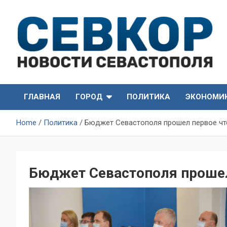
Skip
to
content
СевКор — Самые главные и актуальные новости
СевКор — Новости
Севастополя
ГЛАВНАЯ
ГОРОД
ПОЛИТИКА
ЭКОНОМИ
Севастополя
Home
Политика
Бюджет Севастополя прошел первое чт
Бюджет Севастополя прошел