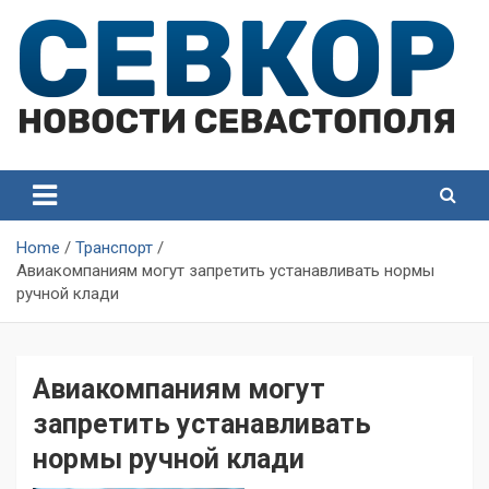
Skip
to
content
СевКор — Самые главные и актуальные новости
СевКор — Новости
Севастополя
Севастополя
Home
Транспорт
Авиакомпаниям могут запретить устанавливать нормы
ручной клади
Авиакомпаниям могут
запретить устанавливать
нормы ручной клади