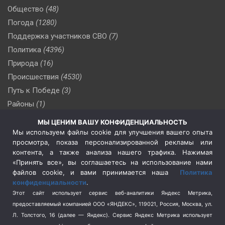
Общество
(48)
Погода
(1280)
Поддержка участников СВО
(7)
Политика
(4396)
Природа
(16)
Происшествия
(4530)
Путь к Победе
(3)
Районы
(1)
Россия
(510)
МЫ ЦЕНИМ ВАШУ КОНФИДЕНЦИАЛЬНОСТЬ
Сельское хозяйство
(3)
Мы используем файлы cookie для улучшения вашего опыта
просмотра, показа персонализированной рекламы или
Социальная политика
(3)
контента, а также анализа нашего трафика. Нажимая
Спецоперация в Украине
(657)
«Принять все», вы соглашаетесь на использование нами
Спецоперация на Украине
(404)
файлов cookie, и вами принимается наша
Политика
конфиденциальности
.
Спорт
(740)
Этот сайт использует сервис веб-аналитики Яндекс Метрика,
Тема недели
(210)
предоставляемый компанией ООО «ЯНДЕКС», 119021, Россия, Москва, ул.
Терроризм
(1)
Л. Толстого, 16 (далее — Яндекс). Сервис Яндекс Метрика использует