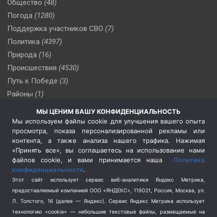
Общество
(48)
Погода
(1280)
Поддержка участников СВО
(7)
Политика
(4397)
Природа
(16)
Происшествия
(4530)
Путь к Победе
(3)
Районы
(1)
Россия
(510)
МЫ ЦЕНИМ ВАШУ КОНФИДЕНЦИАЛЬНОСТЬ
Сельское хозяйство
(3)
Мы используем файлы cookie для улучшения вашего опыта
просмотра, показа персонализированной рекламы или
Социальная политика
(3)
контента, а также анализа нашего трафика. Нажимая
Спецоперация в Украине
(657)
«Принять все», вы соглашаетесь на использование нами
Спецоперация на Украине
(404)
файлов cookie, и вами принимается наша
Политика
конфиденциальности
.
Спорт
(740)
Этот сайт использует сервис веб-аналитики Яндекс Метрика,
Тема недели
(210)
предоставляемый компанией ООО «ЯНДЕКС», 119021, Россия, Москва, ул.
Терроризм
(1)
Л. Толстого, 16 (далее — Яндекс). Сервис Яндекс Метрика использует
Транспорт
(262)
технологию «cookie» — небольшие текстовые файлы, размещаемые на