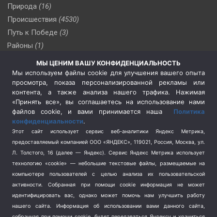
Природа
(16)
Происшествия
(4530)
Путь к Победе
(3)
Районы
(1)
Россия
(510)
МЫ ЦЕНИМ ВАШУ КОНФИДЕНЦИАЛЬНОСТЬ
Сельское хозяйство
(3)
Мы используем файлы cookie для улучшения вашего опыта
просмотра, показа персонализированной рекламы или
Социальная политика
(3)
контента, а также анализа нашего трафика. Нажимая
Спецоперация в Украине
(657)
«Принять все», вы соглашаетесь на использование нами
Спецоперация на Украине
(404)
файлов cookie, и вами принимается наша
Политика
конфиденциальности
.
Спорт
(740)
Этот сайт использует сервис веб-аналитики Яндекс Метрика,
Тема недели
(210)
предоставляемый компанией ООО «ЯНДЕКС», 119021, Россия, Москва, ул.
Терроризм
(1)
Л. Толстого, 16 (далее — Яндекс). Сервис Яндекс Метрика использует
Транспорт
(262)
технологию «cookie» — небольшие текстовые файлы, размещаемые на
компьютере пользователей с целью анализа их пользовательской
Туризм
(178)
активности.
Собранная при помощи cookie информация не может
Флот
(76)
идентифицировать вас, однако может помочь нам улучшить работу
Цены
(2)
нашего сайта. Информация об использовании вами данного сайта,
Школа и спорт
(2)
собранная при помощи cookie, будет передаваться Яндексу и храниться