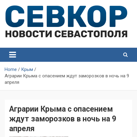
Skip
to
content
СевКор — Самые главные и актуальные новости
СевКор — Новости
Севастополя
Севастополя
Home
Крым
Аграрии Крыма с опасением ждут заморозков в ночь на 9
апреля
Аграрии Крыма с опасением
ждут заморозков в ночь на 9
апреля