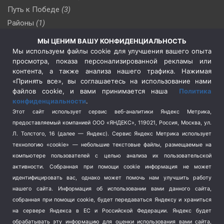
Путь к Победе
(3)
Районы
(1)
Россия
(510)
МЫ ЦЕНИМ ВАШУ КОНФИДЕНЦИАЛЬНОСТЬ
Сельское хозяйство
(3)
Мы используем файлы cookie для улучшения вашего опыта
просмотра, показа персонализированной рекламы или
Социальная политика
(3)
контента, а также анализа нашего трафика. Нажимая
Спецоперация в Украине
(657)
«Принять все», вы соглашаетесь на использование нами
Спецоперация на Украине
(404)
файлов cookie, и вами принимается наша
Политика
конфиденциальности
.
Спорт
(740)
Этот сайт использует сервис веб-аналитики Яндекс Метрика,
Тема недели
(210)
предоставляемый компанией ООО «ЯНДЕКС», 119021, Россия, Москва, ул.
Терроризм
(1)
Л. Толстого, 16 (далее — Яндекс). Сервис Яндекс Метрика использует
Транспорт
(262)
технологию «cookie» — небольшие текстовые файлы, размещаемые на
компьютере пользователей с целью анализа их пользовательской
Туризм
(178)
активности.
Собранная при помощи cookie информация не может
Флот
(76)
идентифицировать вас, однако может помочь нам улучшить работу
Цены
(2)
нашего сайта. Информация об использовании вами данного сайта,
Школа и спорт
(2)
собранная при помощи cookie, будет передаваться Яндексу и храниться
на сервере Яндекса в ЕС и Российской Федерации. Яндекс будет
Экология
(8)
обрабатывать эту информацию для оценки использования вами сайта,