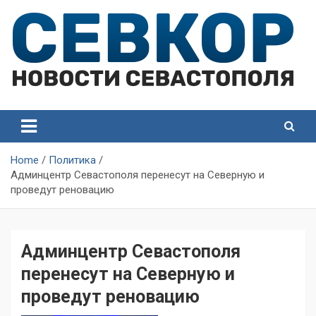
Skip
to
content
СевКор — Самые главные и актуальные новости
СевКор — Новости
Севастополя
Севастополя
Home
Политика
Админцентр Севастополя перенесут на Северную и
проведут реновацию
Админцентр Севастополя
перенесут на Северную и
проведут реновацию